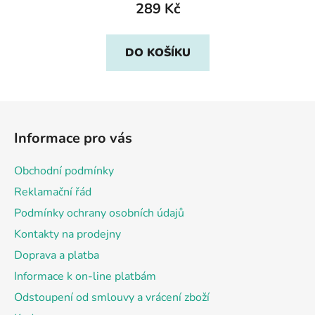
289 Kč
DO KOŠÍKU
Z
á
Informace pro vás
p
a
Obchodní podmínky
t
Reklamační řád
í
Podmínky ochrany osobních údajů
Kontakty na prodejny
Doprava a platba
Informace k on-line platbám
Odstoupení od smlouvy a vrácení zboží