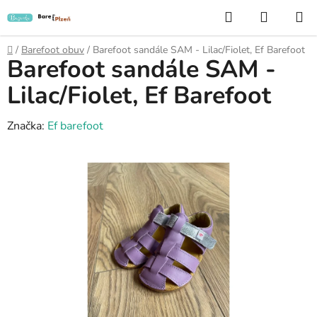
Přejít
Hledat
NÁKUP
na
KOŠÍK
obsah
Domů
/
Barefoot obuv
/
Barefoot sandále SAM - Lilac/Fiolet, Ef Barefoot
Barefoot sandále SAM -
Lilac/Fiolet, Ef Barefoot
Značka:
Ef barefoot