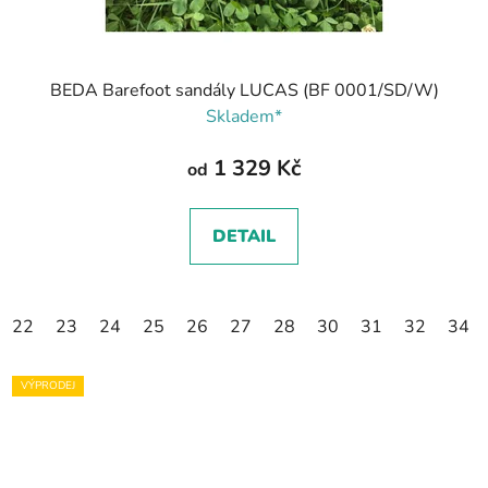
BEDA Barefoot sandály LUCAS (BF 0001/SD/W)
Skladem*
1 329 Kč
od
DETAIL
22
23
24
25
26
27
28
30
31
32
34
VÝPRODEJ