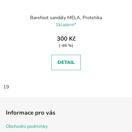
Barefoot sandály MELA, Protetika
Skladem*
300 Kč
(–69 %)
DETAIL
19
Z
á
Informace pro vás
p
a
Obchodní podmínky
t