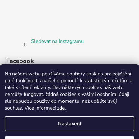
Sledovat na Instagramu
Facebook
Na našem webu používáme soubory cookies pro zajištění
plné funkčnosti a vašeho pohodlí, k statistickým účelům a
také k cílení reklamy. Bez některých cookies náš web
nemůže fungovat, žádné cookies s vašimi osobními údaji
ale nebudou použity do momentu, než udělíte svůj
Partnerská prodejna Barefoot Plzeň
souhlas
.
Více informací
zde
.
Nastavení
Vytvořil Shoptet