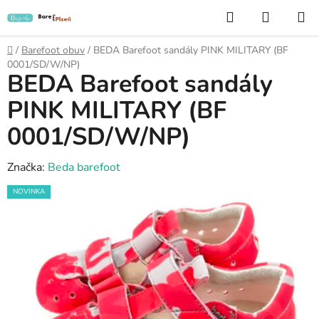
Přejít
Hledat
NÁKUP
na
KOŠÍK
obsah
Domů
/
Barefoot obuv
/
BEDA Barefoot sandály PINK MILITARY (BF
0001/SD/W/NP)
BEDA Barefoot sandály
PINK MILITARY (BF
0001/SD/W/NP)
Značka:
Beda barefoot
NOVINKA