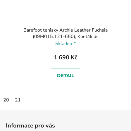
Barefoot tenisky Archie Leather Fuchsia
(09M015.121-650), Koel4kids
Skladem*
1 690 Kč
DETAIL
20
21
Z
á
Informace pro vás
p