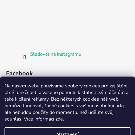
Sledovat na Instagramu
Facebook
Na našem webu používáme soubory cookies pro zajištění
plné funkčnosti a vašeho pohodlí, k statistickým účelům a
také k cílení reklamy. Bez některých cookies náš web
nemůže fungovat, žádné cookies s vašimi osobními údaji
ale nebudou použity do momentu, než udělíte svůj
Partnerská prodejna Barefoot Plzeň
souhlas
.
Více informací
zde
.
Nastavení