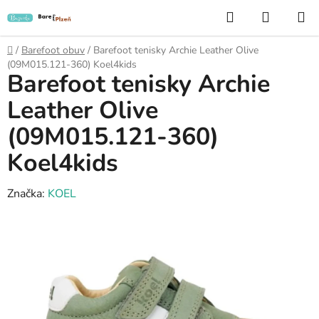
Přejít
Hledat
NÁKUP
na
KOŠÍK
obsah
Domů
/
Barefoot obuv
/
Barefoot tenisky Archie Leather Olive
(09M015.121-360) Koel4kids
Barefoot tenisky Archie
Leather Olive
(09M015.121-360)
Koel4kids
Značka:
KOEL