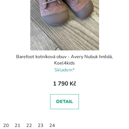
Barefoot kotníková obuv - Avery Nubuk hnědá,
Koel4kids
Skladem*
1 790 Kč
DETAIL
20
21
22
23
24