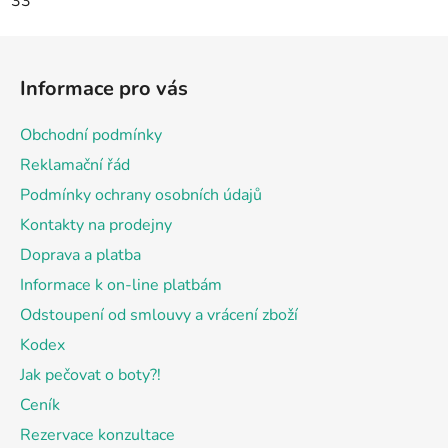
33
Z
á
Informace pro vás
p
a
Obchodní podmínky
t
Reklamační řád
í
Podmínky ochrany osobních údajů
Kontakty na prodejny
Doprava a platba
Informace k on-line platbám
Odstoupení od smlouvy a vrácení zboží
Kodex
Jak pečovat o boty?!
Ceník
Rezervace konzultace