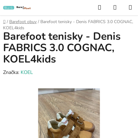
Přejít
Hledat
NÁKUP
na
KOŠÍK
obsah
Domů
/
Barefoot obuv
/
Barefoot tenisky - Denis FABRICS 3.0 COGNAC,
KOEL4kids
Barefoot tenisky - Denis
FABRICS 3.0 COGNAC,
KOEL4kids
Značka:
KOEL