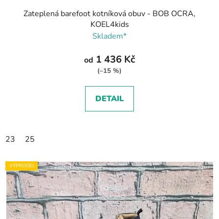
Zateplená barefoot kotníková obuv - BOB OCRA,
KOEL4kids
Skladem*
1 436 Kč
od
(–15 %)
DETAIL
23
25
VÝPRODEJ