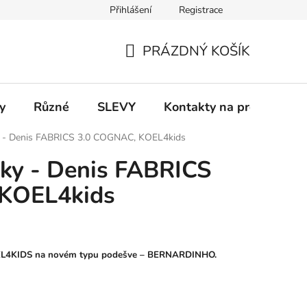
Přihlášení
Registrace
 a platba
Informace k on-line platbám
Odstoupení od smlou
PRÁZDNÝ KOŠÍK
NÁKUPNÍ
KOŠÍK
y
Různé
SLEVY
Kontakty na prodejny
ky - Denis FABRICS 3.0 COGNAC, KOEL4kids
sky - Denis FABRICS
KOEL4kids
 KOEL4KIDS na novém typu podešve – BERNARDINHO.