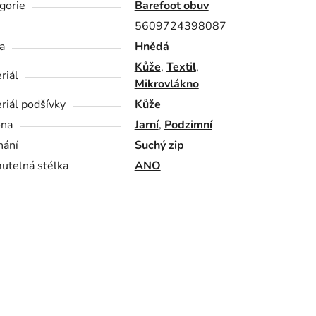
gorie
Barefoot obuv
5609724398087
a
Hnědá
Kůže
,
Textil
,
riál
Mikrovlákno
riál podšívky
Kůže
óna
Jarní
,
Podzimní
nání
Suchý zip
utelná stélka
ANO