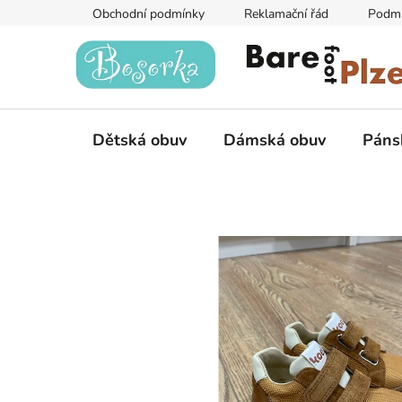
Přejít
Obchodní podmínky
Reklamační řád
Podmí
na
obsah
Dětská obuv
Dámská obuv
Páns