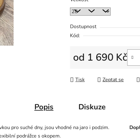
Dostupnost
Kód:
od
1 690 Kč
Měrná cena:
Tisk
Zeptat se
Popis
Diskuze
kou pro suché dny, jsou vhodné na jaro i podzim.
Dopl
lexibilní podrážce s okopem.