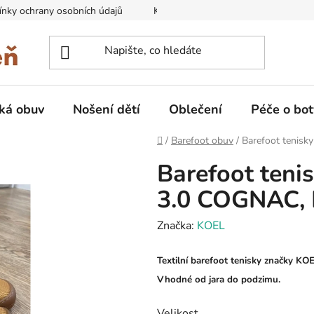
nky ochrany osobních údajů
Kontakty na prodejny
Doprava
ká obuv
Nošení dětí
Oblečení
Péče o bot
Domů
/
Barefoot obuv
/
Barefoot tenis
Barefoot teni
3.0 COGNAC, 
Značka:
KOEL
Textilní barefoot tenisky značky
Vhodné od jara do podzimu.
Velikost