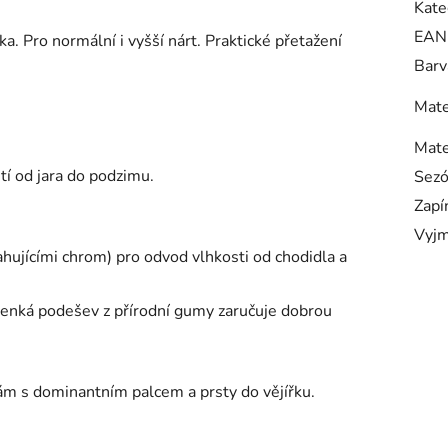
Kate
EAN
. Pro normální i vyšší nárt. Praktické přetažení
Barv
Mate
Mate
í od jara do podzimu.
Sez
Zapí
Vyjm
ahujícími chrom) pro odvod vlhkosti od chodidla a
nká podešev z přírodní gumy zaručuje dobrou
ám s dominantním palcem a prsty do vějířku.