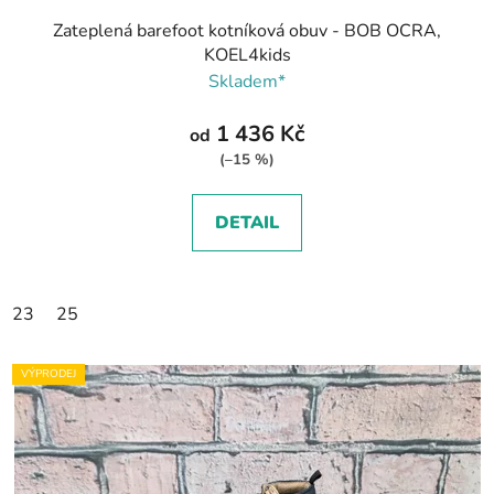
Zateplená barefoot kotníková obuv - BOB OCRA,
KOEL4kids
Skladem*
1 436 Kč
od
(–15 %)
DETAIL
23
25
VÝPRODEJ