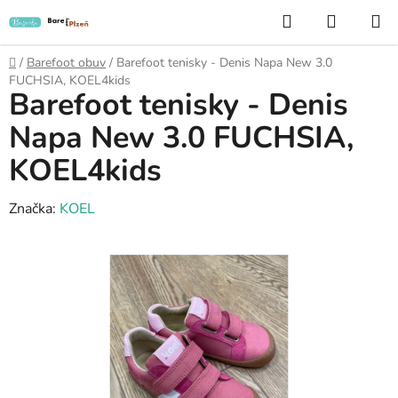
Přejít
Hledat
NÁKUP
na
KOŠÍK
obsah
Domů
/
Barefoot obuv
/
Barefoot tenisky - Denis Napa New 3.0
FUCHSIA, KOEL4kids
Barefoot tenisky - Denis
Napa New 3.0 FUCHSIA,
KOEL4kids
Značka:
KOEL