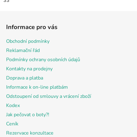
33
Z
á
Informace pro vás
p
a
Obchodní podmínky
t
Reklamační řád
í
Podmínky ochrany osobních údajů
Kontakty na prodejny
Doprava a platba
Informace k on-line platbám
Odstoupení od smlouvy a vrácení zboží
Kodex
Jak pečovat o boty?!
Ceník
Rezervace konzultace