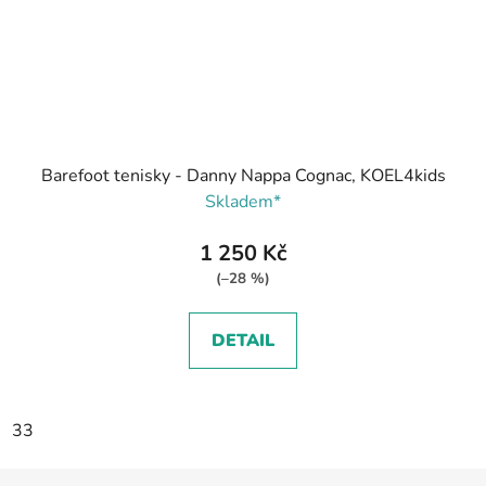
Barefoot tenisky - Danny Nappa Cognac, KOEL4kids
Skladem*
1 250 Kč
(–28 %)
DETAIL
33
Z