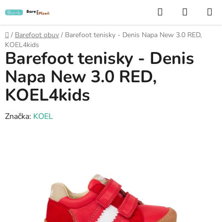
Přejít
Hledat
NÁKUP
na
KOŠÍK
obsah
Domů
/
Barefoot obuv
/
Barefoot tenisky - Denis Napa New 3.0 RED,
KOEL4kids
Barefoot tenisky - Denis
Napa New 3.0 RED,
KOEL4kids
Značka:
KOEL