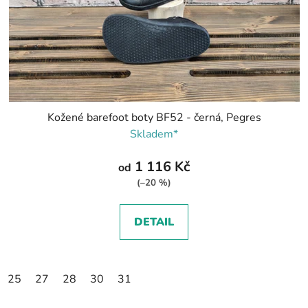
Kožené barefoot boty BF52 - černá, Pegres
Skladem*
1 116 Kč
od
(–20 %)
DETAIL
25
27
28
30
31