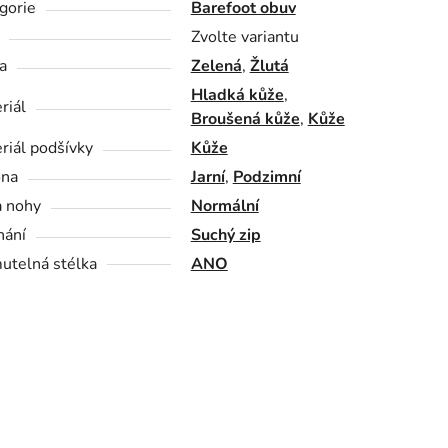
gorie
Barefoot obuv
Zvolte variantu
a
Zelená
,
Žlutá
Hladká kůže
,
riál
Broušená kůže
,
Kůže
riál podšívky
Kůže
óna
Jarní
,
Podzimní
a nohy
Normální
nání
Suchý zip
utelná stélka
ANO