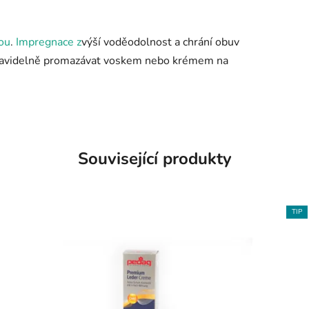
nou
.
Impregnace z
výší voděodolnost a chrání obuv
pravidelně promazávat voskem nebo krémem na
Související produkty
TIP