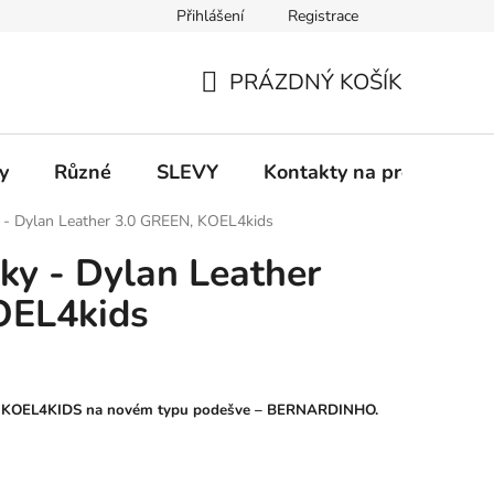
Přihlášení
Registrace
 a platba
Informace k on-line platbám
Odstoupení od smlou
PRÁZDNÝ KOŠÍK
NÁKUPNÍ
KOŠÍK
y
Různé
SLEVY
Kontakty na prodejny
y - Dylan Leather 3.0 GREEN, KOEL4kids
sky - Dylan Leather
OEL4kids
ky KOEL4KIDS na novém typu podešve – BERNARDINHO.