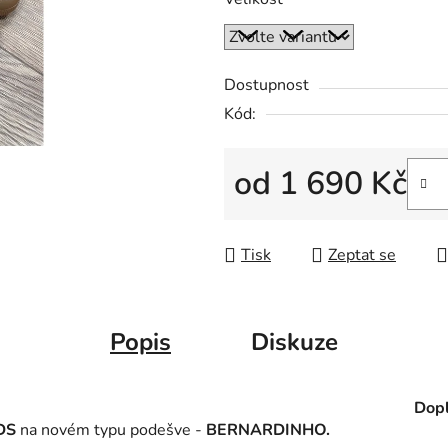
Dostupnost
Kód:
od
1 690 Kč
Měrná cena:
Tisk
Zeptat se
Popis
Diskuze
Dopl
IDS
na novém typu podešve -
BERNARDINHO.