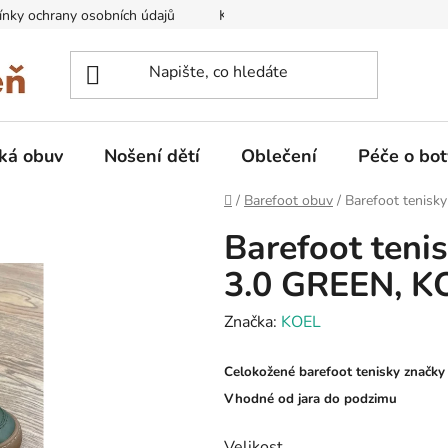
nky ochrany osobních údajů
Kontakty na prodejny
Doprava
ká obuv
Nošení dětí
Oblečení
Péče o bot
Domů
/
Barefoot obuv
/
Barefoot tenisk
Barefoot teni
3.0 GREEN, K
Značka:
KOEL
Celokožené barefoot tenisky znač
Vhodné od jara do podzimu
Velikost