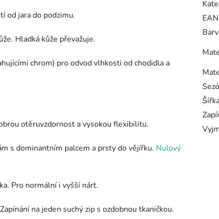
Kate
tí od jara do podzimu.
EAN
Barv
ůže. Hladká kůže převažuje.
Mate
ahujícími chrom) pro odvod vlhkosti od chodidla a
Mate
Sez
Šířk
Zapí
brou otěruvzdornost a vysokou flexibilitu.
Vyjm
ám s dominantním palcem a prsty do vějířku.
Nulový
. Pro normální i vyšší nárt.
 Zapínání na jeden suchý zip s ozdobnou tkaničkou.