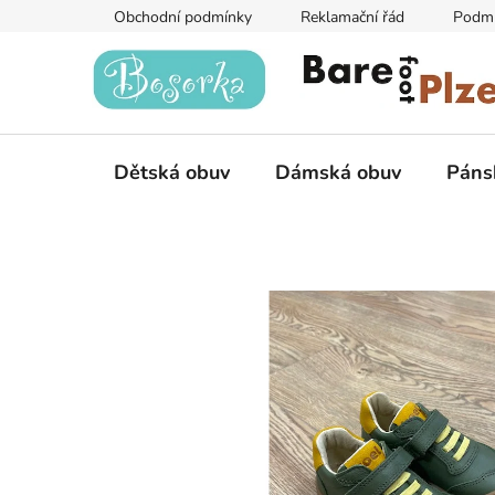
Přejít
Obchodní podmínky
Reklamační řád
Podmí
na
obsah
Dětská obuv
Dámská obuv
Páns