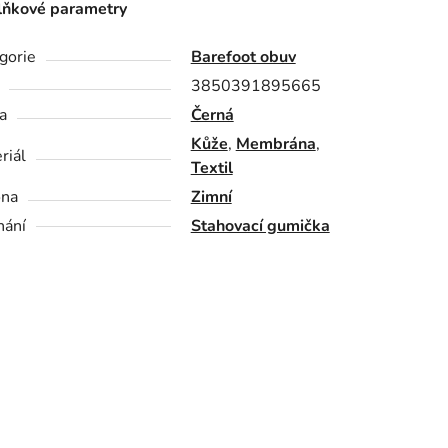
ňkové parametry
gorie
Barefoot obuv
3850391895665
a
Černá
Kůže
,
Membrána
,
riál
Textil
óna
Zimní
nání
Stahovací gumička