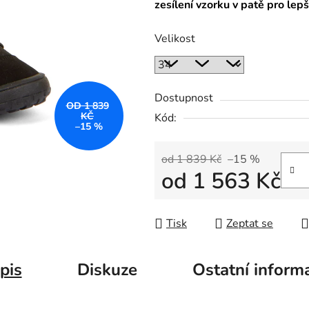
zesílení vzorku v patě pro lep
Velikost
Dostupnost
OD 1 839
KČ
Kód:
–15 %
od 1 839 Kč
–15 %
od
1 563 Kč
Měrná cena:
Tisk
Zeptat se
pis
Diskuze
Ostatní inform