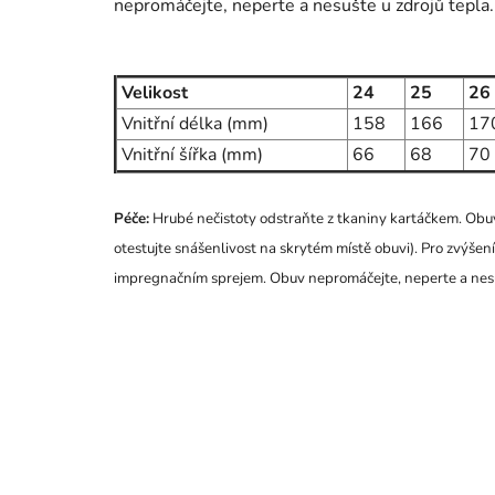
nepromáčejte, neperte a nesušte u zdrojů tepla.
Velikost
24
25
26
Vnitřní délka (mm)
158
166
17
Vnitřní šířka (mm)
66
68
70
Péče:
Hrubé nečistoty odstraňte z tkaniny kartáčkem. Obuv
otestujte snášenlivost na skrytém místě obuvi). Pro zvýšení
impregnačním sprejem. Obuv nepromáčejte, neperte a nesu