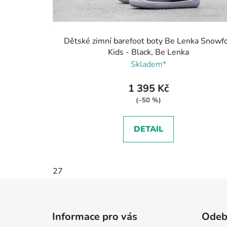
Dětské zimní barefoot boty Be Lenka Snowf
Kids - Black, Be Lenka
Skladem*
1 395 Kč
(–50 %)
DETAIL
27
Z
á
Informace pro vás
Odebí
p