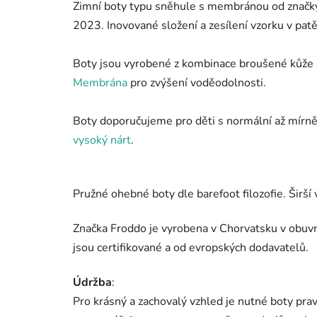
Zimní boty typu sněhule s membránou od značk
2023. Inovované složení a zesílení vzorku v pat
Boty jsou vyrobené z kombinace broušené kůže a 
Membrána
pro zvýšení voděodolnosti.
Boty doporučujeme pro děti s normální až mírn
vysoký nárt
.
Pružné ohebné boty dle barefoot filozofie. Širší
Značka Froddo je vyrobena v Chorvatsku v obuvni
jsou certifikované a od evropských dodavatelů.
Údržba
:
Pro krásný a zachovalý vzhled je nutné boty pr