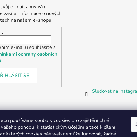
 svůj e-mail a my vám
 zasílat informace o nových
tech na našem e-shopu.
il
ením e-mailu souhlasíte s
ínkami ochrany osobních
ů
ŘIHLÁSIT SE
Sledovat na Instag
bu používáme soubory cookies pro zajištění plné
 vašeho pohodlí, k statistickým účelům a také k cílení
z některých cookies náš web nemůže fungovat, žádné