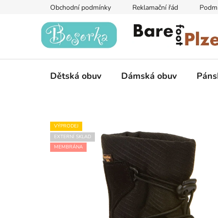
Přejít
Obchodní podmínky
Reklamační řád
Podmí
na
obsah
Dětská obuv
Dámská obuv
Páns
VÝPRODEJ
EXTERNÍ SKLAD
MEMBRÁNA