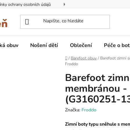
nky ochrany osobních údajů
Kontakty na prodejny
Doprava
ká obuv
Nošení dětí
Oblečení
Péče o bot
Domů
/
Barefoot obuv
/
Barefoot zimní 
Froddo
Barefoot zimn
membránou - 
(G3160251-13
Značka:
Froddo
Zimní boty typu sněhule s m