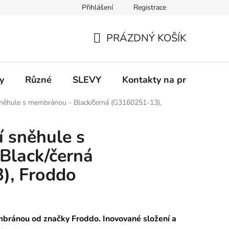
Přihlášení
Registrace
 a platba
Informace k on-line platbám
Odstoupení od smlou
PRÁZDNÝ KOŠÍK
NÁKUPNÍ
KOŠÍK
y
Různé
SLEVY
Kontakty na prodejny
sněhule s membránou - Black/černá (G3160251-13),
í sněhule s
Black/černá
), Froddo
embránou od značky Froddo
. Inovované složení a