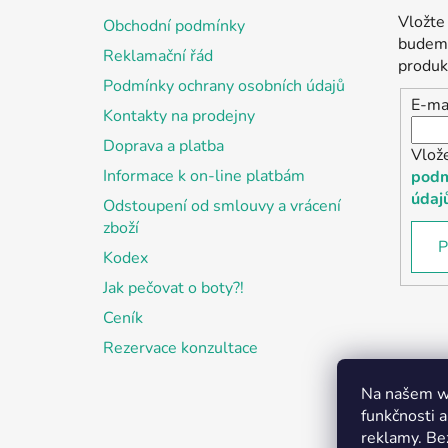
a
Vložte
Obchodní podmínky
t
budeme
Reklamační řád
í
produk
Podmínky ochrany osobních údajů
E-ma
Kontakty na prodejny
Doprava a platba
Vlož
Informace k on-line platbám
podm
údaj
Odstoupení od smlouvy a vrácení
zboží
P
Kodex
Jak pečovat o boty?!
Ceník
Rezervace konzultace
Na našem we
funkčnosti a
reklamy. Be