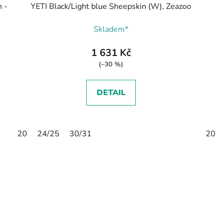
 -
YETI Black/Light blue Sheepskin (W), Zeazoo
Skladem*
1 631 Kč
(–30 %)
DETAIL
20
24/25
30/31
20