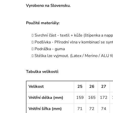
Vyrobeno na Slovensku.
Použité materiály:
Svrchní část - textil + kůže (štípenka a nap
Podšívka - Přírodní vlna v kombinací se sy
Podrážka - guma
Stélka lze vyjmout. (Latex / Merino / ALU fó
Tabulka velikostí:
Velikost
25
26
27
Vnitřní délka (mm)
159
165
172
Vnitřní šířka (mm)
71
72
74