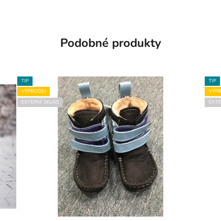
Podobné produkty
TIP
TIP
VÝPRODEJ
VÝPR
EXTERNÍ SKLAD
EXTE