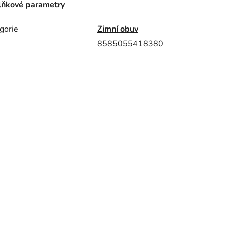
ňkové parametry
gorie
Zimní obuv
8585055418380