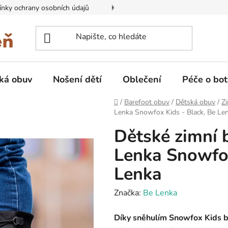
nky ochrany osobních údajů
Kontakty na prodejny
Doprava
ká obuv
Nošení dětí
Oblečení
Péče o bot
Domů
/
Barefoot obuv
/
Dětská obuv
/
Zi
Lenka Snowfox Kids - Black, Be Le
Dětské zimní 
Lenka Snowfox
Lenka
Značka:
Be Lenka
Díky sněhulím Snowfox Kids bu