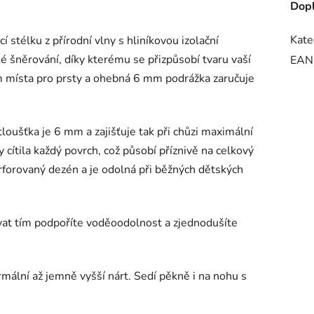
Dopl
Kate
 stélku z přírodní vlny s hliníkovou izolační
ké šněrování, díky kterému se přizpůsobí tvaru vaší
EAN
m místa pro prsty a ohebná 6 mm podrážka zaručuje
í tloušťka je 6 mm a zajišťuje tak při chůzi maximální
cítila každý povrch, což působí příznivě na celkový
forovaný dezén a je odolná při běžných dětských
vat tím podpoříte voděoodolnost a zjednodušíte
mální až jemně vyšší nárt. Sedí pěkně i na nohu s