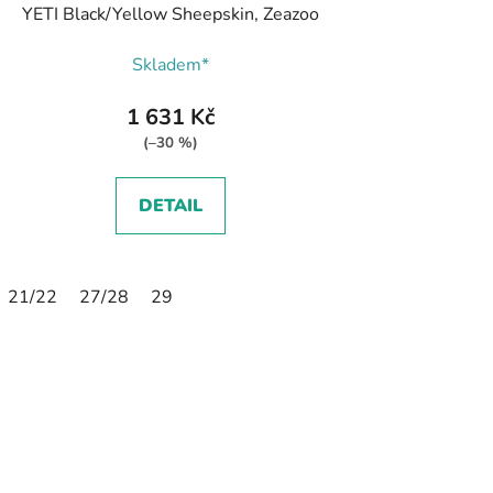
YETI Black/Yellow Sheepskin, Zeazoo
Skladem*
1 631 Kč
(–30 %)
DETAIL
21/22
27/28
29