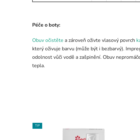
Péče o boty:
Obuv očistěte
a zároveň oživte vlasový povrch
k
který oživuje barvu (může být i bezbarvý). Impr
odolnost vůči vodě a zašpinění. Obuv nepromáče
tepla.
TIP