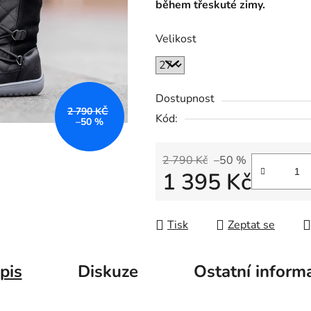
během třeskuté zimy.
Velikost
Dostupnost
2 790 KČ
Kód:
–50 %
2 790 Kč
–50 %
1 395 Kč
Měrná cena:
Tisk
Zeptat se
pis
Diskuze
Ostatní inform