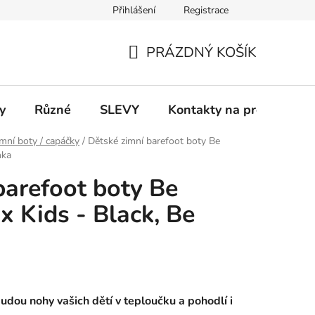
Přihlášení
Registrace
 a platba
Informace k on-line platbám
Odstoupení od smlou
PRÁZDNÝ KOŠÍK
NÁKUPNÍ
KOŠÍK
y
Různé
SLEVY
Kontakty na prodejny
mní boty / capáčky
/
Dětské zimní barefoot boty Be
nka
barefoot boty Be
 Kids - Black, Be
dou nohy vašich dětí v teploučku a pohodlí i