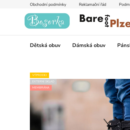
Přejít
Obchodní podmínky
Reklamační řád
Podmí
na
obsah
Dětská obuv
Dámská obuv
Páns
VÝPRODEJ
EXTERNÍ SKLAD
MEMBRÁNA