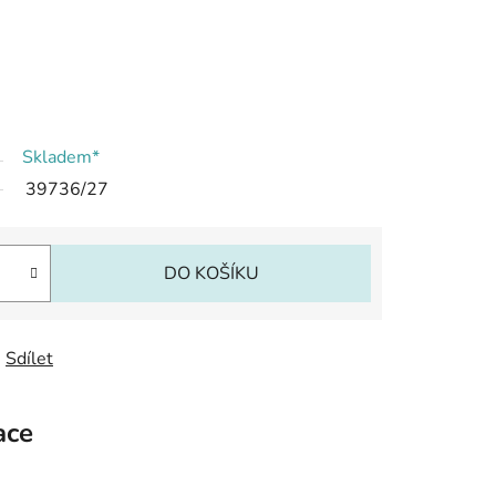
Skladem*
39736/27
DO KOŠÍKU
Sdílet
ace