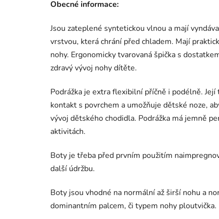
Obecné informace:
Jsou zateplené syntetickou vlnou a mají vyndávací
vrstvou, která chrání před chladem. Mají praktic
nohy. Ergonomicky tvarovaná špička s dostatke
zdravý vývoj nohy dítěte.
Podrážka je extra flexibilní příčně i podélně. Jej
kontakt s povrchem a umožňuje dětské noze, aby 
vývoj dětského chodidla. Podrážka má jemně per
aktivitách.
Boty je třeba před prvním použitím naimpregno
další údržbu.
Boty jsou vhodné na normální až širší nohu a nor
dominantním palcem, či typem nohy ploutvička.