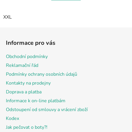
XXL
Z
á
Informace pro vás
p
a
Obchodní podmínky
t
Reklamační řád
í
Podmínky ochrany osobních údajů
Kontakty na prodejny
Doprava a platba
Informace k on-line platbám
Odstoupení od smlouvy a vrácení zboží
Kodex
Jak pečovat o boty?!