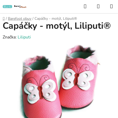
Přejít
Hledat
NÁKUP
na
KOŠÍK
obsah
Domů
/
Barefoot obuv
/
Capáčky - motýl, Liliputi®
Capáčky - motýl, Liliputi®
Značka:
Liliputi