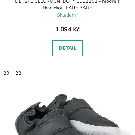
DĚTSKÉ CELOROČNÍ BOTY 5012202 - modré s
tkaničkou, FARE BARE
Skladem*
1 094 Kč
DETAIL
20
22