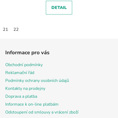
DETAIL
21
22
Z
á
Informace pro vás
p
a
Obchodní podmínky
t
Reklamační řád
í
Podmínky ochrany osobních údajů
Kontakty na prodejny
Doprava a platba
Informace k on-line platbám
Odstoupení od smlouvy a vrácení zboží