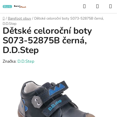
Přejít
Hledat
NÁKUP
na
KOŠÍK
obsah
Domů
/
Barefoot obuv
/
Dětské celoroční boty S073-52875B černá,
D.D.Step
Dětské celoroční boty
S073-52875B černá,
D.D.Step
Značka:
D.D.Step