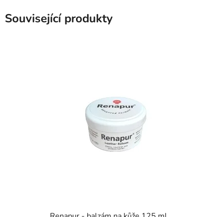
Související produkty
Renapur - balzám na kůže 125 ml