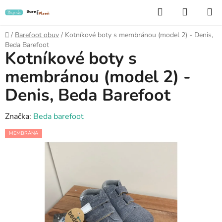
Přejít
Hledat
NÁKUP
na
KOŠÍK
obsah
Domů
/
Barefoot obuv
/
Kotníkové boty s membránou (model 2) - Denis,
Beda Barefoot
Kotníkové boty s
membránou (model 2) -
Denis, Beda Barefoot
Značka:
Beda barefoot
MEMBRÁNA