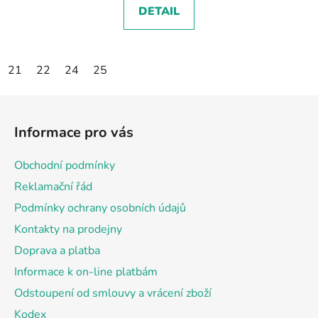
DETAIL
21
22
24
25
Z
á
Informace pro vás
p
a
Obchodní podmínky
t
Reklamační řád
í
Podmínky ochrany osobních údajů
Kontakty na prodejny
Doprava a platba
Informace k on-line platbám
Odstoupení od smlouvy a vrácení zboží
Kodex