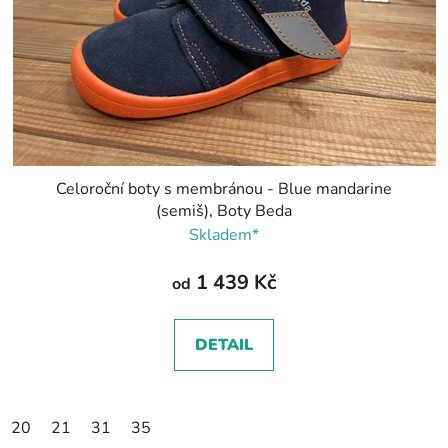
Celoroční boty s membránou - Blue mandarine
(semiš), Boty Beda
Skladem*
1 439 Kč
od
DETAIL
20
21
31
35