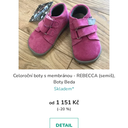
Celoroční boty s membránou - REBECCA (semiš),
Boty Beda
Skladem*
1 151 Kč
od
(–20 %)
DETAIL