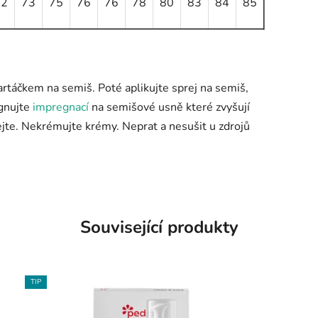
72
73
75
76
76
78
80
83
84
85
artáčkem na semiš. Poté aplikujte sprej na semiš,
egnujte
impregnací
na semišové usně které zvyšují
jte. Nekrémujte krémy. Neprat a nesušit u zdrojů
Související produkty
TIP