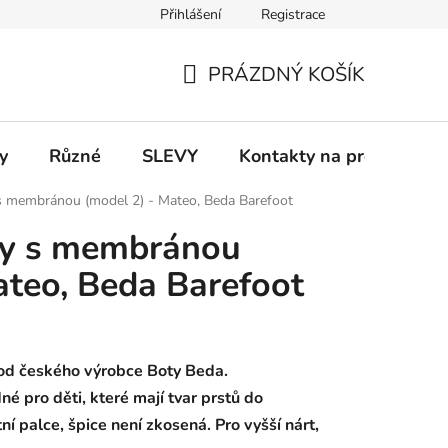
Přihlášení
Registrace
 a platba
Informace k on-line platbám
Odstoupení od smlou
PRÁZDNÝ KOŠÍK
NÁKUPNÍ
KOŠÍK
y
Různé
SLEVY
Kontakty na prodejny
s membránou (model 2) - Mateo, Beda Barefoot
ty s membránou
ateo, Beda Barefoot
od českého výrobce Boty Beda.
né pro děti, které mají tvar prstů do
í palce, špice není zkosená. Pro vyšší nárt,