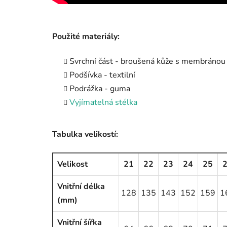
Použité materiály:
Svrchní část - broušená kůže s membránou
Podšívka - textilní
Podrážka - guma
Vyjímatelná stélka
Tabulka velikostí:
Velikost
21
22
23
24
25
Vnitřní délka
128
135
143
152
159
1
(mm)
Vnitřní šířka