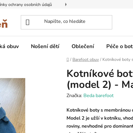
nky ochrany osobních údajů
Kontakty na prodejny
Doprava
ká obuv
Nošení dětí
Oblečení
Péče o bot
Domů
/
Barefoot obuv
/
Kotníkové boty 
Kotníkové bo
(model 2) - M
Značka:
Beda barefoot
Kotníkové boty s membránou 
Model 2 je užší v kotníku, vhod
roviny, nevhodné pro dominantn