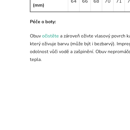
64
66
68
70
71
(mm)
Péče o boty:
Obuv
očistěte
a zároveň oživte vlasový povrch k
který oživuje barvu (může být i bezbarvý). Impr
odolnost vůči vodě a zašpinění. Obuv nepromáče
tepla.