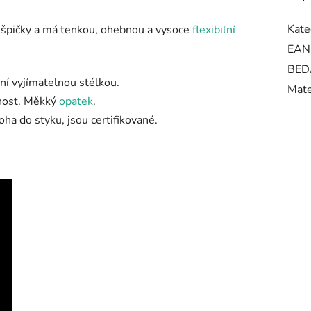
Kate
 špičky a má tenkou, ohebnou a vysoce
flexibilní
EAN
BED
ní vyjímatelnou stélkou.
Mate
čnost. Měkký
opatek
.
oha do styku, jsou certifikované.