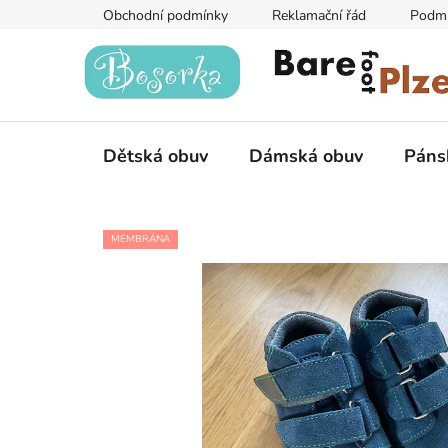
Přejít
Obchodní podmínky
Reklamační řád
Podmí
na
obsah
Dětská obuv
Dámská obuv
Páns
MEMBRÁNA