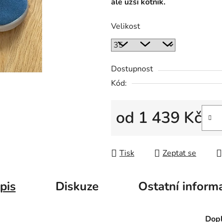
ale užší kotník.
Velikost
Dostupnost
Kód:
od
1 439 Kč
Měrná cena:
Tisk
Zeptat se
pis
Diskuze
Ostatní inform
Dopl