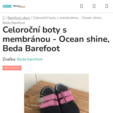
Přejít
Hledat
NÁKUP
na
KOŠÍK
obsah
Domů
/
Barefoot obuv
/
Celoroční boty s membránou - Ocean shine,
Beda Barefoot
Celoroční boty s
membránou - Ocean shine,
Beda Barefoot
Značka:
Beda barefoot
MEMBRÁNA