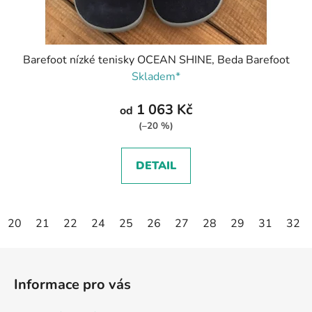
Barefoot nízké tenisky OCEAN SHINE, Beda Barefoot
Skladem*
1 063 Kč
od
(–20 %)
DETAIL
20
21
22
24
25
26
27
28
29
31
32
Z
á
Informace pro vás
p
a