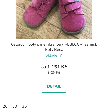
Celoroční boty s membránou - REBECCA (semiš),
Boty Beda
Skladem*
1 151 Kč
od
(–20 %)
DETAIL
26
30
35