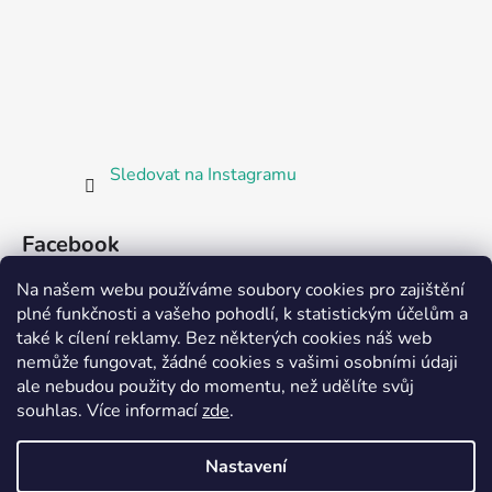
Sledovat na Instagramu
Facebook
Na našem webu používáme soubory cookies pro zajištění
plné funkčnosti a vašeho pohodlí, k statistickým účelům a
také k cílení reklamy. Bez některých cookies náš web
nemůže fungovat, žádné cookies s vašimi osobními údaji
ale nebudou použity do momentu, než udělíte svůj
Partnerská prodejna Barefoot Plzeň
souhlas
.
Více informací
zde
.
Nastavení