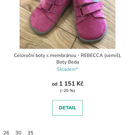
Celoroční boty s membránou - REBECCA (semiš),
Boty Beda
Skladem*
1 151 Kč
od
(–20 %)
DETAIL
26
30
35