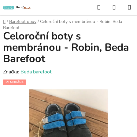
Přejít
Hledat
NÁKUP
na
KOŠÍK
obsah
Domů
/
Barefoot obuv
/
Celoroční boty s membránou - Robin, Beda
Barefoot
Celoroční boty s
membránou - Robin, Beda
Barefoot
Značka:
Beda barefoot
MEMBRÁNA