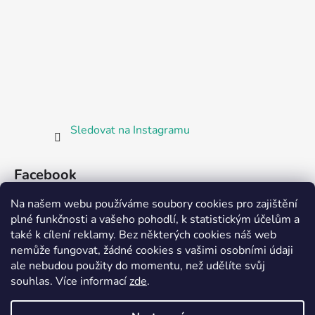
Sledovat na Instagramu
Facebook
Na našem webu používáme soubory cookies pro zajištění
plné funkčnosti a vašeho pohodlí, k statistickým účelům a
také k cílení reklamy. Bez některých cookies náš web
nemůže fungovat, žádné cookies s vašimi osobními údaji
ale nebudou použity do momentu, než udělíte svůj
Partnerská prodejna Barefoot Plzeň
souhlas
.
Více informací
zde
.