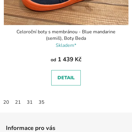
Celoroční boty s membránou - Blue mandarine
(semiš), Boty Beda
Skladem*
1 439 Kč
od
DETAIL
20
21
31
35
Z
á
Informace pro vás
p