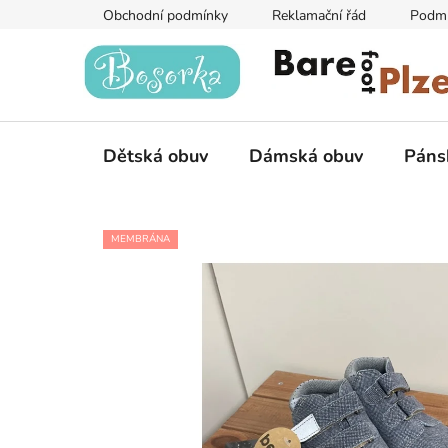
Přejít
Obchodní podmínky
Reklamační řád
Podmí
na
obsah
Dětská obuv
Dámská obuv
Páns
MEMBRÁNA