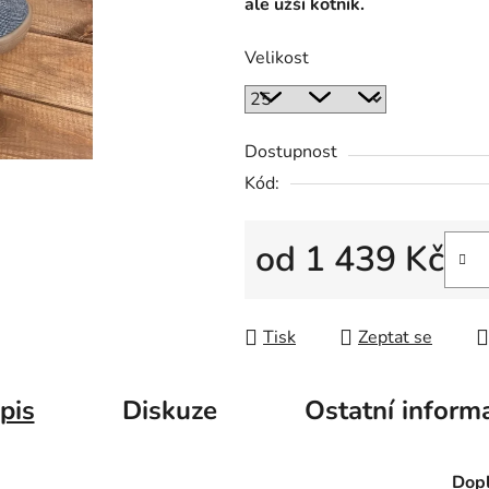
ale užší kotník.
Velikost
Dostupnost
Kód:
od
1 439 Kč
Měrná cena:
Tisk
Zeptat se
pis
Diskuze
Ostatní inform
Dopl