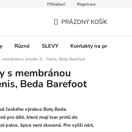
Přihlášení
Registrace
 a platba
Informace k on-line platbám
Odstoupení od smlou
PRÁZDNÝ KOŠÍK
NÁKUPNÍ
KOŠÍK
y
Různé
SLEVY
Kontakty na prodejny
s membránou (model 2) - Denis, Beda Barefoot
ty s membránou
enis, Beda Barefoot
od českého výrobce Boty Beda.
né pro děti, které mají tvar prstů do
í palce, špice není zkosená. Pro vyšší nárt,