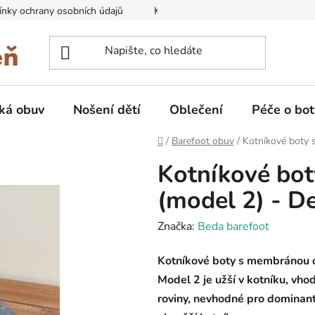
nky ochrany osobních údajů
Kontakty na prodejny
Doprava
ká obuv
Nošení dětí
Oblečení
Péče o bot
Domů
/
Barefoot obuv
/
Kotníkové boty 
Kotníkové bo
(model 2) - D
Značka:
Beda barefoot
Kotníkové boty s membránou 
Model 2 je užší v kotníku, vhod
roviny, nevhodné pro dominantn