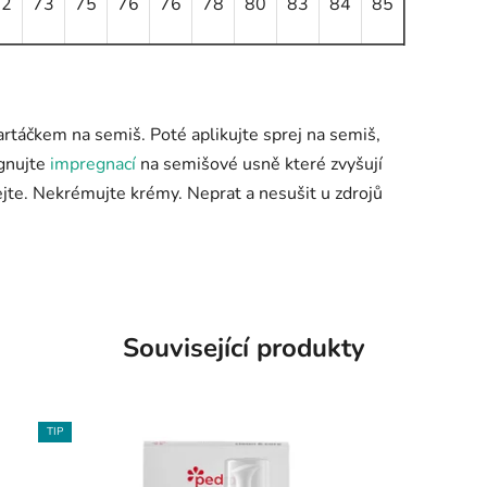
72
73
75
76
76
78
80
83
84
85
artáčkem na semiš. Poté aplikujte sprej na semiš,
egnujte
impregnací
na semišové usně které zvyšují
jte. Nekrémujte krémy. Neprat a nesušit u zdrojů
Související produkty
TIP