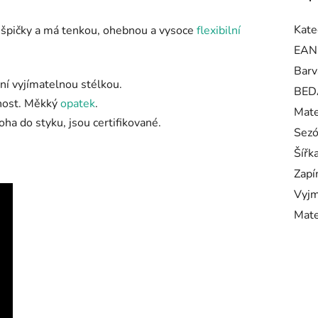
Kate
 špičky a má tenkou, ohebnou a vysoce
flexibilní
EAN
Barv
ní vyjímatelnou stélkou.
BED
čnost. Měkký
opatek
.
Mate
oha do styku, jsou certifikované.
Sez
Šířk
Zapí
Vyjm
Mate