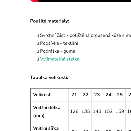
Použité materiály:
Svrchní část - potištěná broušená kůže s
Podšívka - textilní
Podrážka - guma
Vyjímatelná stélka
Tabulka velikostí:
Velikost
21
22
23
24
25
Vnitřní délka
128
135
143
152
159
1
(mm)
Vnitřní šířka