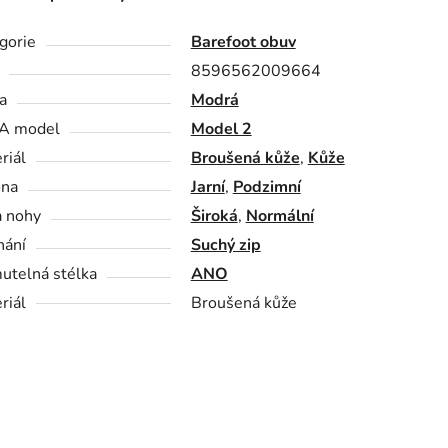
gorie
Barefoot obuv
8596562009664
a
Modrá
A model
Model 2
riál
Broušená kůže
,
Kůže
óna
Jarní
,
Podzimní
a nohy
Široká
,
Normální
nání
Suchý zip
utelná stélka
ANO
riál
Broušená kůže