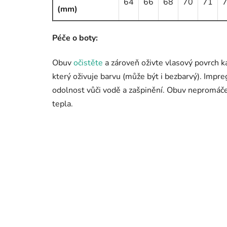
64
66
68
70
71
(mm)
Péče o boty:
Obuv
očistěte
a zároveň oživte vlasový povrch k
který oživuje barvu (může být i bezbarvý). Impr
odolnost vůči vodě a zašpinění. Obuv nepromáče
tepla.