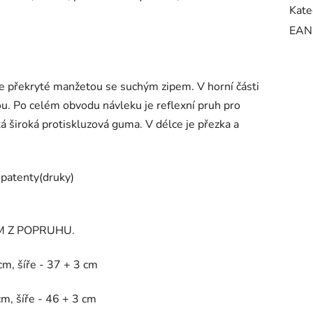
Kate
EAN
 překryté manžetou se suchým zipem. V horní části
u. Po celém obvodu návleku je reflexní pruh pro
tá široká protiskluzová guma. V délce je přezka a
i patenty(druky)
EM Z POPRUHU.
m, šíře - 37 + 3 cm
, šíře - 46 + 3 cm