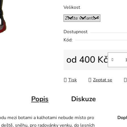
Velikost
Dostupnost
Kód:
od
400 Kč
Měrná cena:
Tisk
Zeptat se
Popis
Diskuze
echodu mezi botami a kalhotami nebude místo pro
Dopl
 deště, sněhu, pro radovánky venku, do lesních