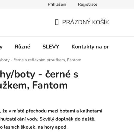
Přihlášení
Registrace
 a platba
Informace k on-line platbám
Odstoupení od smlou
PRÁZDNÝ KOŠÍK
NÁKUPNÍ
KOŠÍK
y
Různé
SLEVY
Kontakty na prodejny
/boty - černé s reflexním proužkem, Fantom
hy/boty - černé s
oužkem, Fantom
tí, že v místě přechodu mezi botami a kalhotami
hu/zatékání vody. Skvělý doplněk do deště,
o lesních školek, na hory apod.