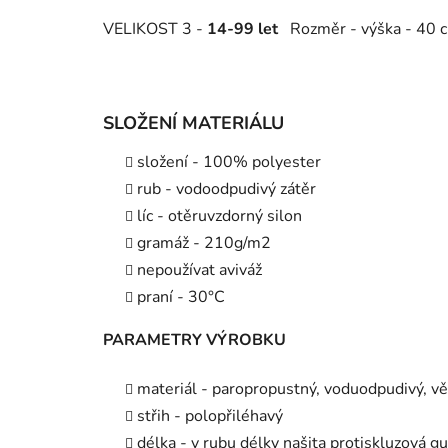
VELIKOST 3 -
14-99 let
Rozměr - výška - 40 c
SLOŽENÍ MATERIÁLU
složení - 100% polyester
rub - vodoodpudivý zátěr
líc - otěruvzdorný silon
gramáž - 210g/m2
nepoužívat aviváž
praní - 30°C
PARAMETRY VÝROBKU
materiál - paropropustný, voduodpudivý, v
střih - polopřiléhavý
délka - v rubu délky našita protiskluzová 