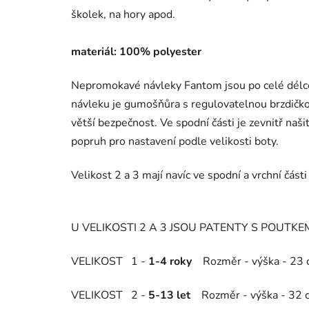
školek, na hory apod.
materiál: 100% polyester
Nepromokavé návleky Fantom jsou po celé délce
návleku je gumošňůra s regulovatelnou brzdičko
větší bezpečnost. Ve spodní části je zevnitř naši
popruh pro nastavení podle velikosti boty.
Velikost 2 a 3 mají navíc ve spodní a vrchní část
U VELIKOSTI 2 A 3 JSOU PATENTY S POUTK
VELIKOST 1 -
1-4 roky
Rozměr - výška - 23 c
VELIKOST 2 -
5-13 let
Rozměr - výška - 32 cm