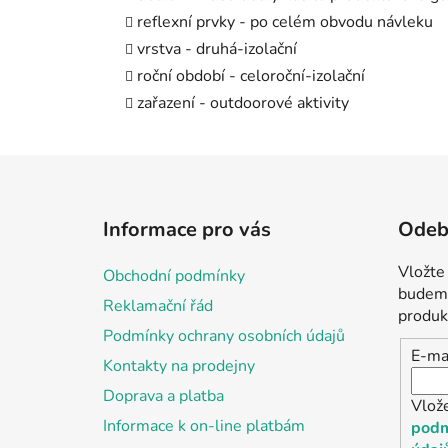
reflexní prvky - po celém obvodu návleku
vrstva - druhá-izolační
roční období - celoroční-izolační
zařazení - outdoorové aktivity
Z
á
Informace pro vás
Odebí
p
a
Vložte
Obchodní podmínky
t
budeme
Reklamační řád
í
produk
Podmínky ochrany osobních údajů
E-ma
Kontakty na prodejny
Doprava a platba
Vlož
Informace k on-line platbám
podm