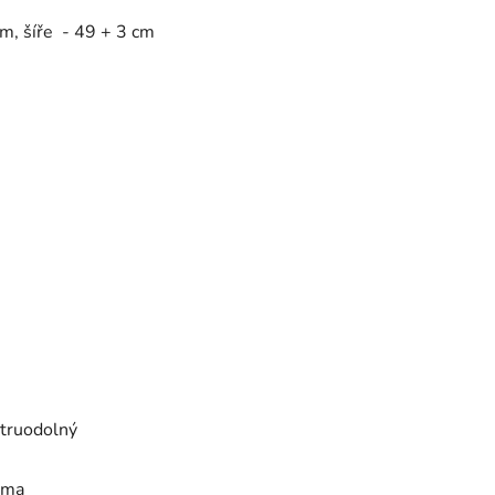
m, šíře - 49 + 3 cm
ětruodolný
guma