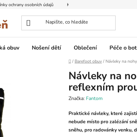
nky ochrany osobních údajů
Kontakty na prodejny
Doprava
ká obuv
Nošení dětí
Oblečení
Péče o bot
Domů
/
Barefoot obuv
/
Návleky na nohy
Návleky na no
reflexním pr
Značka:
Fantom
Praktické návleky, které zajis
nebude místo pro zalézání sně
sněhu, pro radovánky venku, d