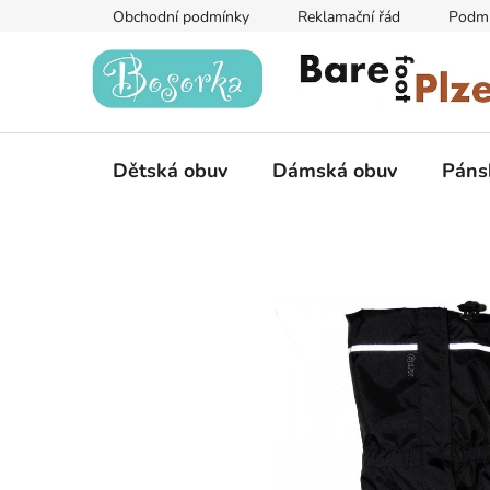
Přejít
Obchodní podmínky
Reklamační řád
Podmí
na
obsah
Dětská obuv
Dámská obuv
Páns