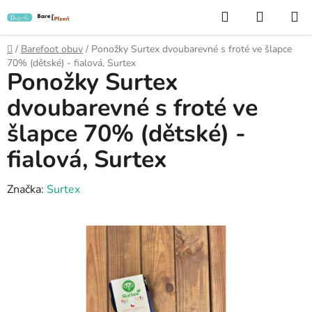
Přejít
Hledat
NÁKUP
na
KOŠÍK
obsah
Domů
/
Barefoot obuv
/
Ponožky Surtex dvoubarevné s froté ve šlapce
70% (dětské) - fialová, Surtex
Ponožky Surtex
dvoubarevné s froté ve
šlapce 70% (dětské) -
fialová, Surtex
Značka:
Surtex