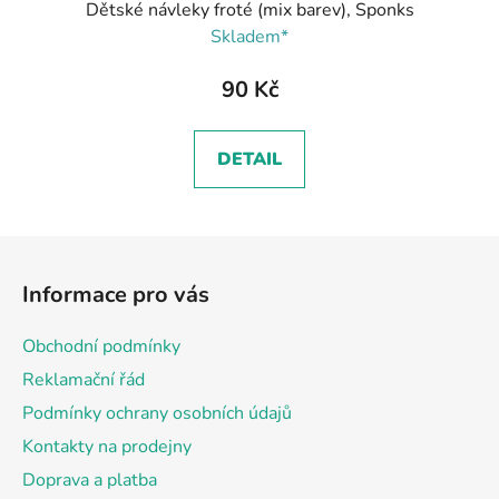
Dětské návleky froté (mix barev), Sponks
Skladem*
90 Kč
DETAIL
Z
á
Informace pro vás
p
a
Obchodní podmínky
t
Reklamační řád
í
Podmínky ochrany osobních údajů
Kontakty na prodejny
Doprava a platba