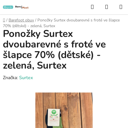
Přejít
Hledat
NÁKUP
na
KOŠÍK
obsah
Domů
/
Barefoot obuv
/
Ponožky Surtex dvoubarevné s froté ve šlapce
70% (dětské) - zelená, Surtex
Ponožky Surtex
dvoubarevné s froté ve
šlapce 70% (dětské) -
zelená, Surtex
Značka:
Surtex