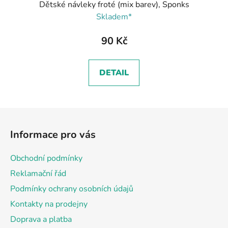
Dětské návleky froté (mix barev), Sponks
Skladem*
90 Kč
DETAIL
Z
á
Informace pro vás
p
a
Obchodní podmínky
t
Reklamační řád
í
Podmínky ochrany osobních údajů
Kontakty na prodejny
Doprava a platba