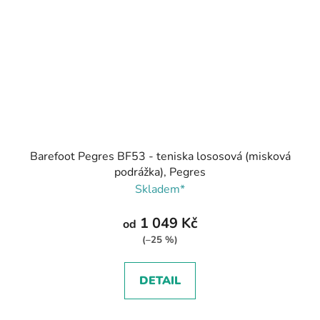
Barefoot Pegres BF53 - teniska lososová (misková
podrážka), Pegres
Skladem*
1 049 Kč
od
(–25 %)
DETAIL