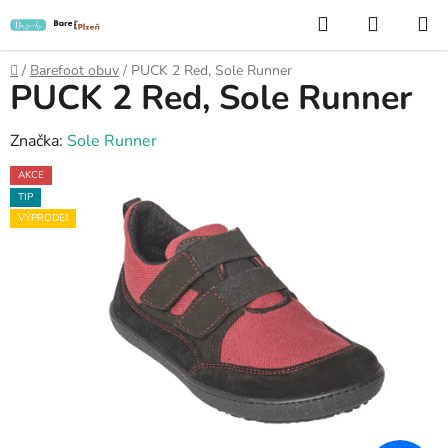
Přejít
Hledat
NÁKUP
na
KOŠÍK
obsah
Domů
/
Barefoot obuv
/
PUCK 2 Red, Sole Runner
PUCK 2 Red, Sole Runner
Značka:
Sole Runner
AKCE
TIP
VÝPRODEJ