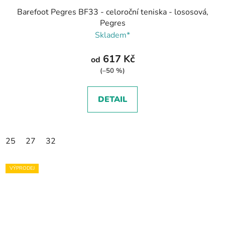
Barefoot Pegres BF33 - celoroční teniska - lososová,
Pegres
Skladem*
617 Kč
od
(–50 %)
DETAIL
25
27
32
VÝPRODEJ