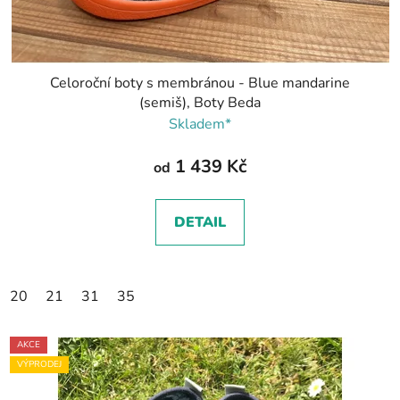
Celoroční boty s membránou - Blue mandarine
(semiš), Boty Beda
Skladem*
1 439 Kč
od
DETAIL
20
21
31
35
AKCE
VÝPRODEJ