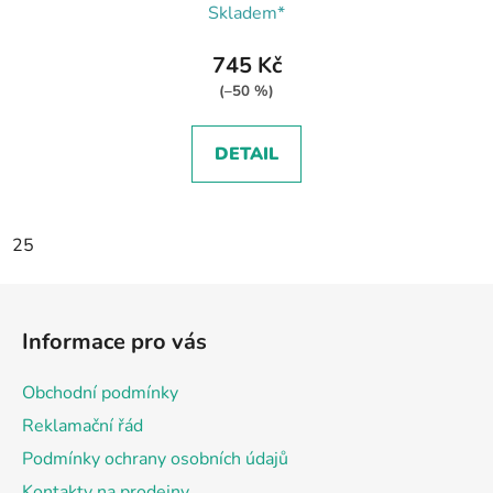
Skladem*
745 Kč
(–50 %)
DETAIL
25
Z
á
Informace pro vás
p
a
Obchodní podmínky
t
Reklamační řád
í
Podmínky ochrany osobních údajů
Kontakty na prodejny