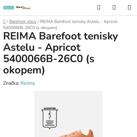
Přejít
Hledat
NÁKUP
na
KOŠÍK
obsah
Domů
/
Barefoot obuv
/
REIMA Barefoot tenisky Astelu - Apricot
5400066B-26C0 (s okopem)
REIMA Barefoot tenisky
Astelu - Apricot
5400066B-26C0 (s
okopem)
Značka:
Reima