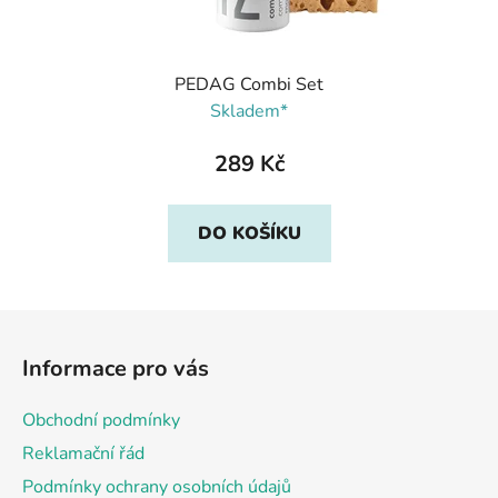
PEDAG Combi Set
Skladem*
289 Kč
DO KOŠÍKU
Z
á
Informace pro vás
p
a
Obchodní podmínky
t
Reklamační řád
í
Podmínky ochrany osobních údajů