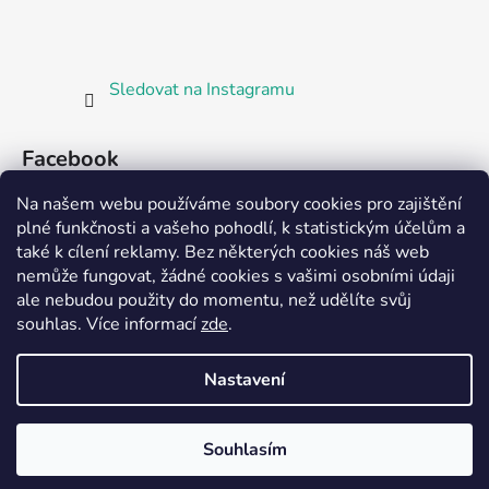
Sledovat na Instagramu
Facebook
Na našem webu používáme soubory cookies pro zajištění
plné funkčnosti a vašeho pohodlí, k statistickým účelům a
také k cílení reklamy. Bez některých cookies náš web
nemůže fungovat, žádné cookies s vašimi osobními údaji
ale nebudou použity do momentu, než udělíte svůj
Partnerská prodejna Barefoot Plzeň
souhlas
.
Více informací
zde
.
Nastavení
Vytvořil Shoptet
Souhlasím
Copyright 2026
Bosorka Plzeň
. Všechna práva
vyhrazena.