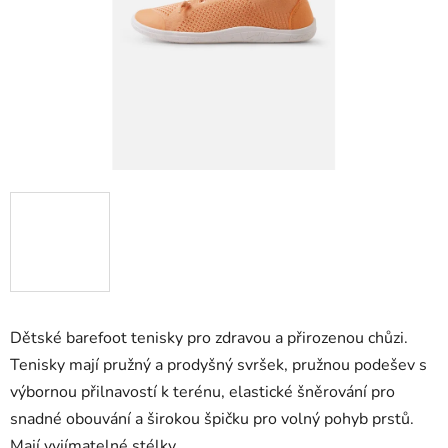
Dětské barefoot tenisky pro zdravou a přirozenou chůzi.
Tenisky mají pružný a prodyšný svršek, pružnou podešev s
výbornou přilnavostí k terénu, elastické šněrování pro
snadné obouvání a širokou špičku pro volný pohyb prstů.
Mají vyjímatelné stélky.