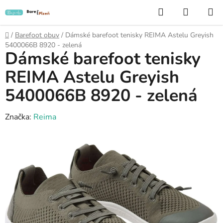
Přejít
Hledat
NÁKUP
na
KOŠÍK
obsah
Domů
/
Barefoot obuv
/
Dámské barefoot tenisky REIMA Astelu Greyish
5400066B 8920 - zelená
Dámské barefoot tenisky
REIMA Astelu Greyish
5400066B 8920 - zelená
Značka:
Reima