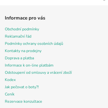
Z
á
Informace pro vás
p
a
Obchodní podmínky
t
Reklamační řád
í
Podmínky ochrany osobních údajů
Kontakty na prodejny
Doprava a platba
Informace k on-line platbám
Odstoupení od smlouvy a vrácení zboží
Kodex
Jak pečovat o boty?!
Ceník
Rezervace konzultace