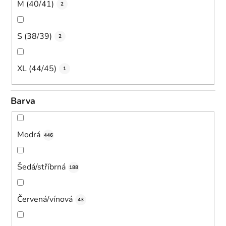
M (40/41)
2
S (38/39)
2
XL (44/45)
1
Barva
Modrá
446
Šedá/stříbrná
188
Červená/vínová
43