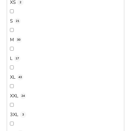
XS
2
S
21
M
30
L
17
XL
43
XXL
24
3XL
3