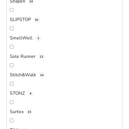
Shapen
14
SLIPSTOP
61
SmellWell
2
Sole Runner
13
Stitch&Walk
14
STONZ
4
Surtex
23