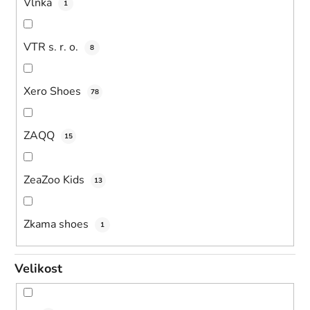
Vlnka
1
VTR s. r. o.
8
Xero Shoes
78
ZAQQ
15
ZeaZoo Kids
13
Zkama shoes
1
Velikost