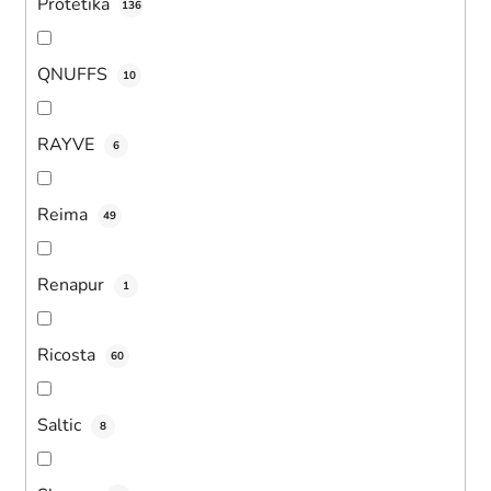
Protetika
136
QNUFFS
10
RAYVE
6
Reima
49
Renapur
1
Ricosta
60
Saltic
8