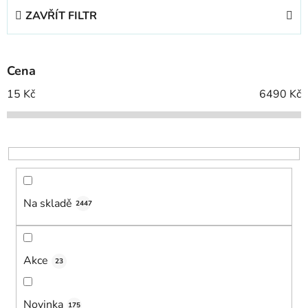
e
ZAVŘÍT FILTR
n
í
p
Cena
r
o
15
Kč
6490
Kč
d
u
k
t
ů
Na skladě
2447
Akce
23
Novinka
175