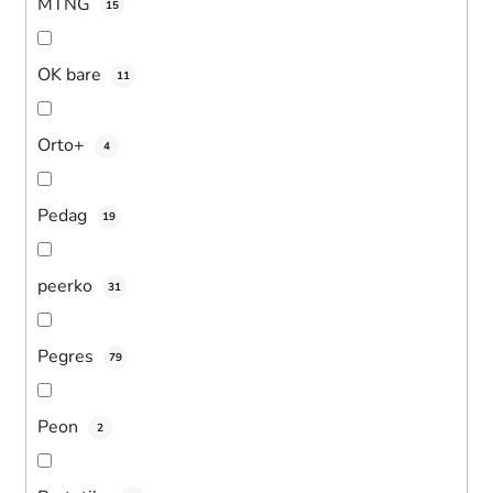
MTNG
15
OK bare
11
Orto+
4
Pedag
19
peerko
31
Pegres
79
Peon
2