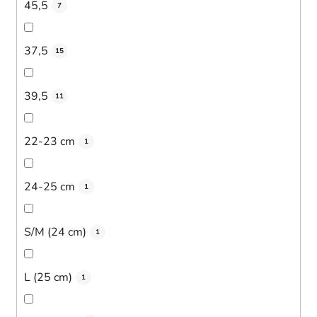
45,5
7
37,5
15
39,5
11
22-23 cm
1
24-25 cm
1
S/M (24 cm)
1
L (25 cm)
1