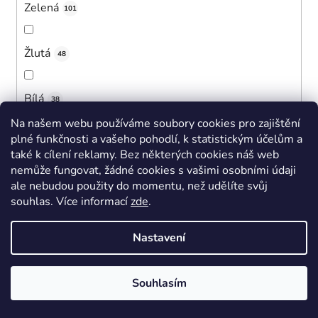
Zelená
101
Žlutá
48
Bílá
38
Na našem webu používáme soubory cookies pro zajištění
plné funkčnosti a vašeho pohodlí, k statistickým účelům a
Černá
381
také k cílení reklamy. Bez některých cookies náš web
nemůže fungovat, žádné cookies s vašimi osobními údaji
ale nebudou použity do momentu, než udělíte svůj
Růžová
415
souhlas
.
Více informací
zde
.
Tmavě modrá
Nastavení
256
Fialová
Souhlasím
55