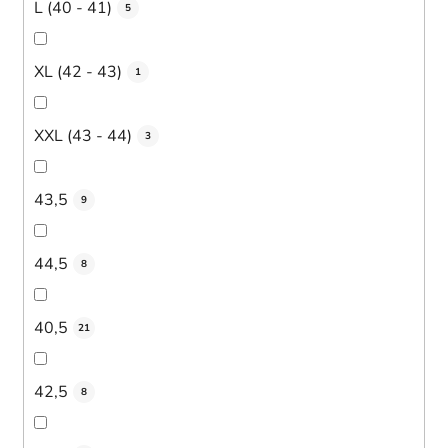
L (40 - 41)
5
XL (42 - 43)
1
XXL (43 - 44)
3
43,5
9
44,5
8
40,5
21
42,5
8