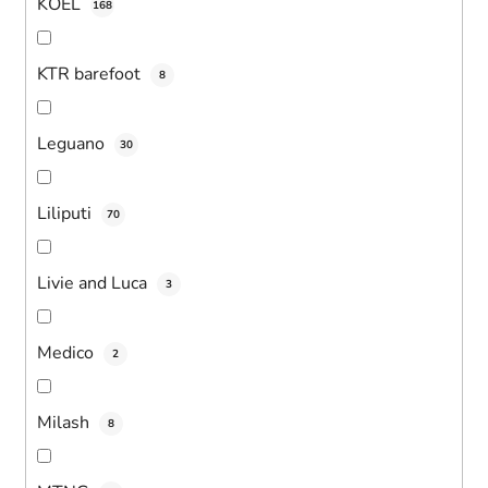
KOEL
168
KTR barefoot
8
Leguano
30
Liliputi
70
Livie and Luca
3
Medico
2
Milash
8