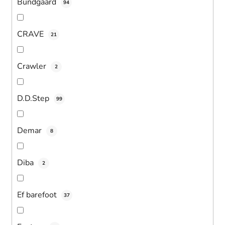
Bundgaard
94
CRAVE
21
Crawler
2
D.D.Step
99
Demar
8
Diba
2
Ef barefoot
37