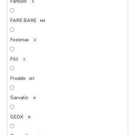
Fantom
1
FARE BARE
101
Feelmax
2
Filii
1
Froddo
217
Garvalín
6
GEOX
8