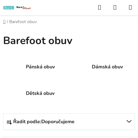
Přejít
Hledat
NÁKUP
na
KOŠÍK
obsah
Domů
/
Barefoot obuv
Barefoot obuv
Pánská obuv
Dámská obuv
Dětská obuv
Ř
Řadit podle:
Doporučujeme
a
z