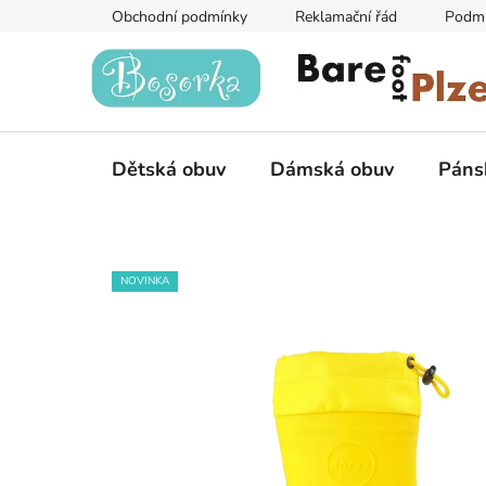
Přejít
Obchodní podmínky
Reklamační řád
Podmí
na
obsah
Dětská obuv
Dámská obuv
Páns
NOVINKA