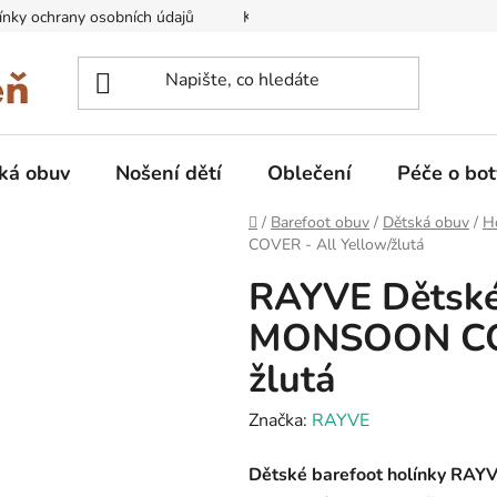
nky ochrany osobních údajů
Kontakty na prodejny
Doprava
ká obuv
Nošení dětí
Oblečení
Péče o bot
Domů
/
Barefoot obuv
/
Dětská obuv
/
H
COVER - All Yellow/žlutá
RAYVE Dětské 
MONSOON COV
žlutá
Značka:
RAYVE
Dětské barefoot holínky RA