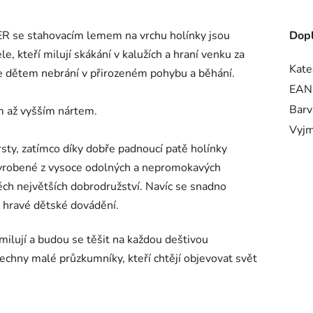
se stahovacím lemem na vrchu holínky jsou
Dopl
e, kteří milují skákání v kalužích a hraní venku za
Kate
kže dětem nebrání v přirozeném pohybu a běhání.
EAN
Barv
m až vyšším nártem.
Vyjm
sty, zatímco díky dobře padnoucí patě holínky
 vyrobené z vysoce odolných a nepromokavých
ěch největších dobrodružství. Navíc se snadno
i hravé dětské dovádění.
ilují a budou se těšit na každou deštivou
echny malé průzkumníky, kteří chtějí objevovat svět