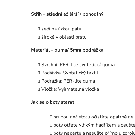
Střih – střední až širší / pohodlný
sedí na úzkou patu
široké v oblasti prstů
M
ateriál – guma/ 5mm podrážka
Svrchní: PER-lite syntetická guma
Podšívka: Syntetický textil
Podrážka: PER-lite guma
Vložka: Vyjímatelná vložka
J
ak se o boty starat
hrubou nečistotu očistěte opatrně n
boty otřete vlhkým hadříkem a osušt
boty neperte a nesušte přímo u zdroj