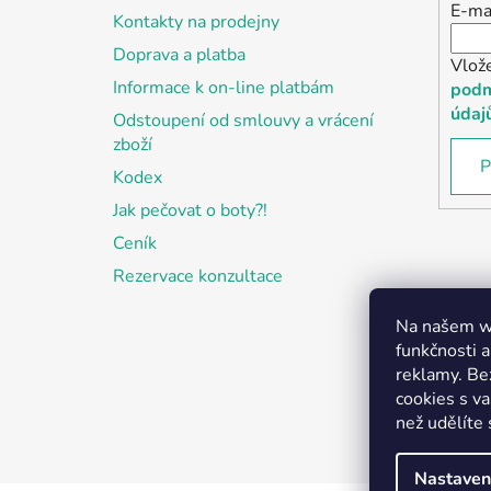
E-ma
Kontakty na prodejny
Doprava a platba
Vlož
Informace k on-line platbám
podm
údaj
Odstoupení od smlouvy a vrácení
zboží
P
Kodex
Jak pečovat o boty?!
Ceník
Rezervace konzultace
Na našem we
funkčnosti a
reklamy. Be
cookies s v
než udělíte 
Nastaven