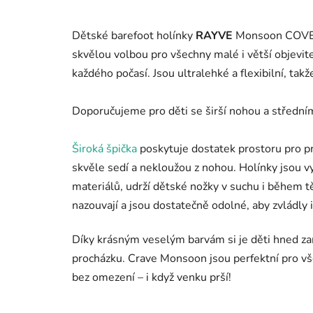
Dětské barefoot holínky
RAYVE
Monsoon COVER 
skvělou volbou pro všechny malé i větší objevitel
každého počasí. Jsou ultralehké a flexibilní, ta
Doporučujeme pro děti se širší nohou a střední
Široká špička
poskytuje dostatek prostoru pro pr
skvěle sedí a nekloužou z nohou. Holínky jsou
materiálů, udrží dětské nožky v suchu i během t
nazouvají a jsou dostatečně odolné, aby zvládly 
Díky krásným veselým barvám si je děti hned zam
procházku. Crave Monsoon jsou perfektní pro vš
bez omezení – i když venku prší!