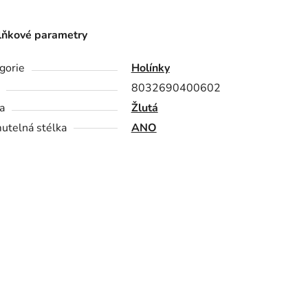
ňkové parametry
gorie
Holínky
8032690400602
a
Žlutá
utelná stélka
ANO