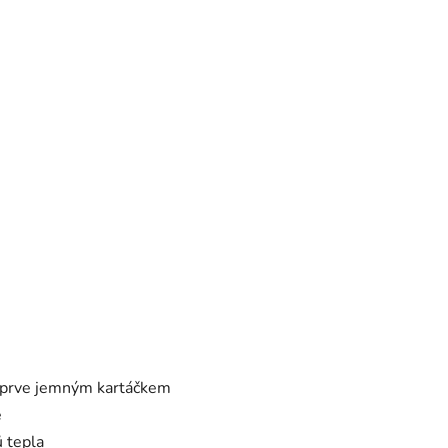
ejprve jemným kartáčkem
e
ů tepla