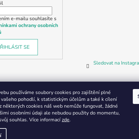
il
ením e-mailu souhlasíte s
ínkami ochrany osobních
ů
ŘIHLÁSIT SE
Sledovat na Instag
bu používáme soubory cookies pro zajištění plné
 vašeho pohodlí, k statistickým účelům a také k cílení
z některých cookies náš web nemůže fungovat, žádné
Partnerská prodejna Barefoot Plzeň
ašimi osobními údaji ale nebudou použity do momentu,
svůj souhlas
.
Více informací
zde
.
í