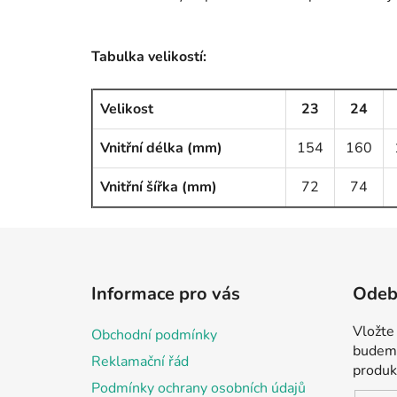
Tabulka velikostí:
Velikost
23
24
Vnitřní délka (mm)
154
160
Vnitřní šířka (mm)
72
74
Z
á
Informace pro vás
Odebí
p
a
Vložte
Obchodní podmínky
t
budeme
Reklamační řád
í
produk
Podmínky ochrany osobních údajů