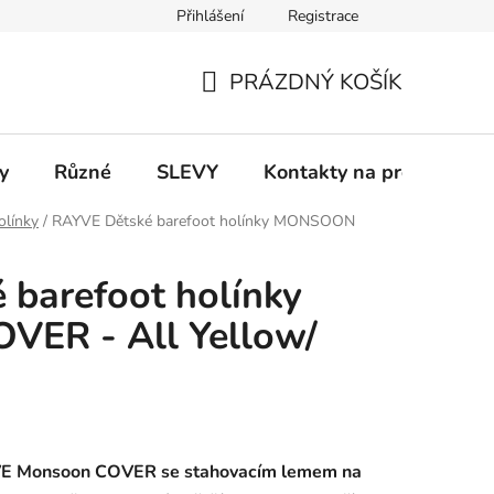
Přihlášení
Registrace
 a platba
Informace k on-line platbám
Odstoupení od smlou
PRÁZDNÝ KOŠÍK
NÁKUPNÍ
KOŠÍK
y
Různé
SLEVY
Kontakty na prodejny
olínky
/
RAYVE Dětské barefoot holínky MONSOON
barefoot holínky
ER - All Yellow/
YVE Monsoon COVER se stahovacím lemem na