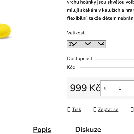
vrchu holínky jsou skvělou volb
milují skákání v kalužích a hr
flexibilní, takže dětem nebrá
Velikost
Dostupnost
Kód:
999 Kč
Měrná cena:
Tisk
Zeptat se
Popis
Diskuze