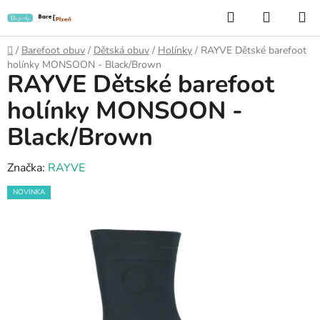
Přejít
Hledat
NÁKUP
na
KOŠÍK
obsah
Domů
/
Barefoot obuv
/
Dětská obuv
/
Holínky
/
RAYVE Dětské barefoot
holínky MONSOON - Black/Brown
RAYVE Dětské barefoot
holínky MONSOON -
Black/Brown
Značka:
RAYVE
NOVINKA