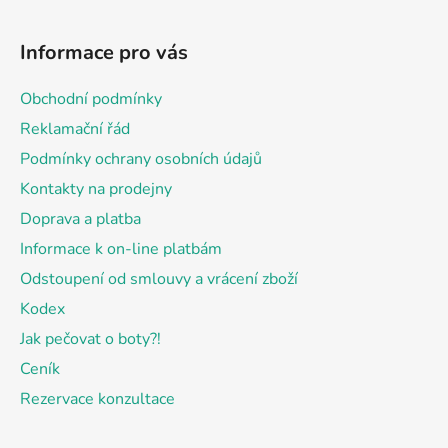
Z
á
Informace pro vás
p
a
Obchodní podmínky
t
Reklamační řád
í
Podmínky ochrany osobních údajů
Kontakty na prodejny
Doprava a platba
Informace k on-line platbám
Odstoupení od smlouvy a vrácení zboží
Kodex
Jak pečovat o boty?!
Ceník
Rezervace konzultace