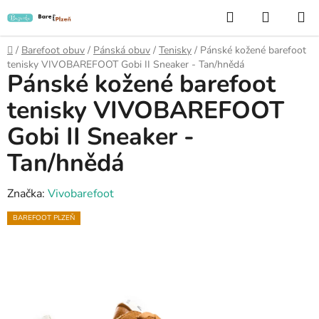
Přejít
Hledat
NÁKUP
na
KOŠÍK
obsah
Domů
/
Barefoot obuv
/
Pánská obuv
/
Tenisky
/
Pánské kožené barefoot
tenisky VIVOBAREFOOT Gobi II Sneaker - Tan/hnědá
Pánské kožené barefoot
tenisky VIVOBAREFOOT
Gobi II Sneaker -
Tan/hnědá
Značka:
Vivobarefoot
BAREFOOT PLZEŇ