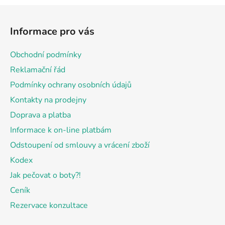
Z
á
Informace pro vás
p
a
Obchodní podmínky
t
Reklamační řád
í
Podmínky ochrany osobních údajů
Kontakty na prodejny
Doprava a platba
Informace k on-line platbám
Odstoupení od smlouvy a vrácení zboží
Kodex
Jak pečovat o boty?!
Ceník
Rezervace konzultace