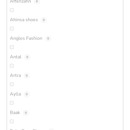
Affenzahn
0
Ahinsa shoes
0
Angles Fashion
0
Antal
0
Artra
0
Aylla
0
Baak
0