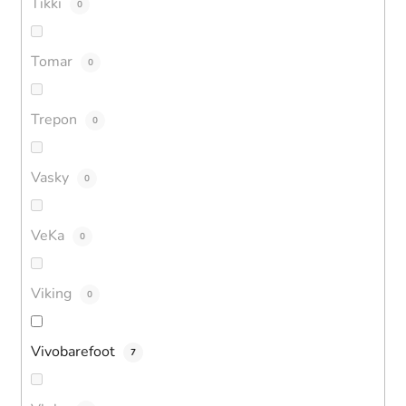
Tikki
0
Tomar
0
Trepon
0
Vasky
0
VeKa
0
Viking
0
Vivobarefoot
7