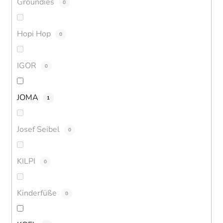
Groundies
0
Hopi Hop
0
IGOR
0
JOMA
1
Josef Seibel
0
KILPI
0
Kinderfüße
0