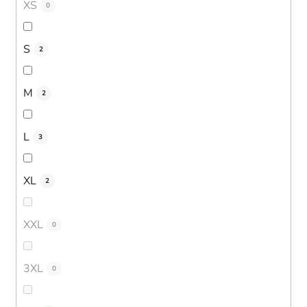
XS
0
S
2
M
2
L
3
XL
2
XXL
0
3XL
0