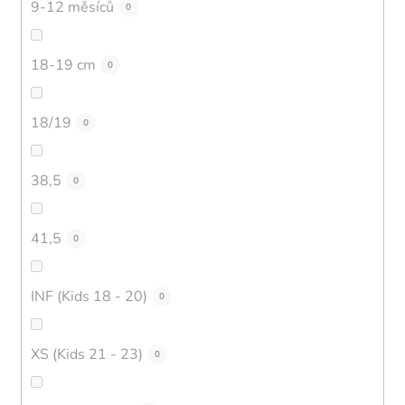
9-12 měsíců
0
18-19 cm
0
18/19
0
38,5
0
41,5
0
INF (Kids 18 - 20)
0
XS (Kids 21 - 23)
0