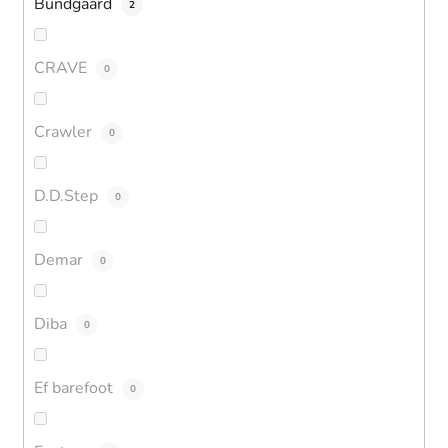
Bundgaard
2
CRAVE
0
Crawler
0
D.D.Step
0
Demar
0
Diba
0
Ef barefoot
0