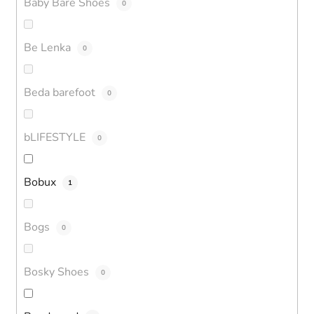
Baby Bare Shoes
0
Be Lenka
0
Beda barefoot
0
bLIFESTYLE
0
Bobux
1
Bogs
0
Bosky Shoes
0