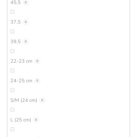
45,5
0
37,5
0
39,5
0
22-23 cm
0
24-25 cm
0
S/M (24 cm)
0
L (25 cm)
0