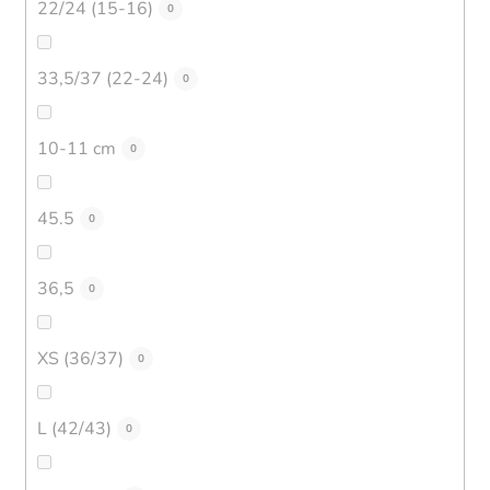
22/24 (15-16)
0
33,5/37 (22-24)
0
10-11 cm
0
45.5
0
36,5
0
XS (36/37)
0
L (42/43)
0