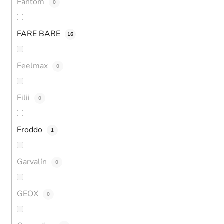
Fantom
0
FARE BARE
16
Feelmax
0
Filii
0
Froddo
1
Garvalín
0
GEOX
0