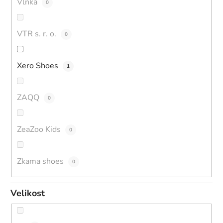
Vlnka
0
VTR s. r. o.
0
Xero Shoes
1
ZAQQ
0
ZeaZoo Kids
0
Zkama shoes
0
Velikost