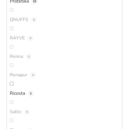
Protetika
10
QNUFFS
0
RAYVE
0
Reima
0
Renapur
0
Ricosta
2
Saltic
0