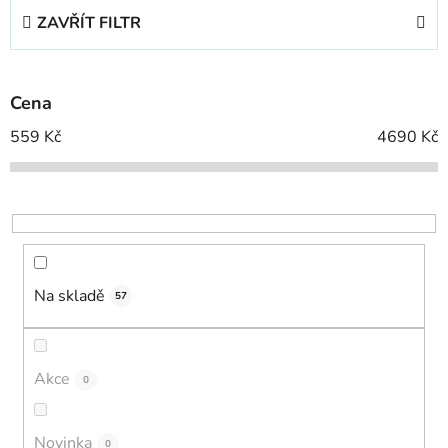
e
ZAVŘÍT FILTR
n
í
p
Cena
r
o
559
Kč
4690
Kč
d
u
k
t
ů
Na skladě
57
Akce
0
Novinka
0