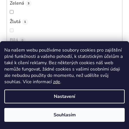
Zelená
3
Žlutá
1
Bílá
0
Na našem webu používáme soubory cookies pro zajištění
plné funkčnosti a vašeho pohodlí, k statistickým účelům a
Černá
8
také k cílení reklamy. Bez některých cookies náš web
nemůže fungovat, žádné cookies s vašimi osobními údaji
ale nebudou použity do momentu, než udělíte svůj
Růžová
11
souhlas
.
Více informací
zde
.
Tmavě modrá
Nastavení
4
Fialová
Souhlasím
2