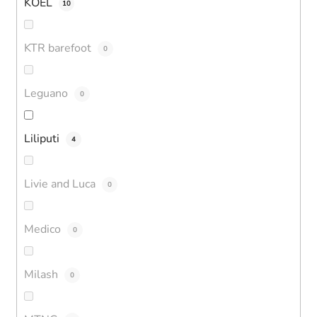
KOEL
10
KTR barefoot
0
Leguano
0
Liliputi
4
Livie and Luca
0
Medico
0
Milash
0