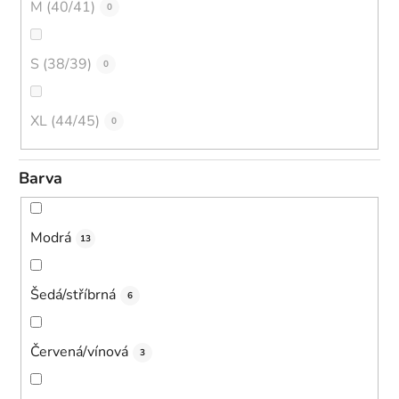
M (40/41)
0
S (38/39)
0
XL (44/45)
0
Barva
Modrá
13
Šedá/stříbrná
6
Červená/vínová
3