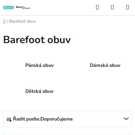
Přejít
Hledat
NÁKUP
na
KOŠÍK
obsah
Domů
/
Barefoot obuv
Barefoot obuv
Pánská obuv
Dámská obuv
Dětská obuv
Ř
Řadit podle:
Doporučujeme
a
z