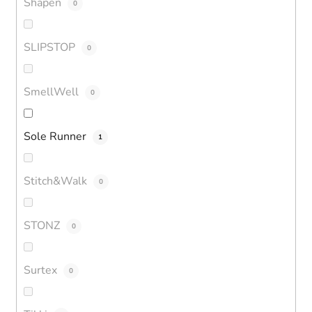
Shapen
0
SLIPSTOP
0
SmellWell
0
Sole Runner
1
Stitch&Walk
0
STONZ
0
Surtex
0