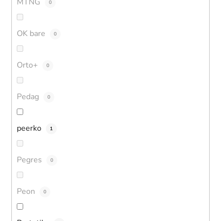
MTNG
0
OK bare
0
Orto+
0
Pedag
0
peerko
1
Pegres
0
Peon
0