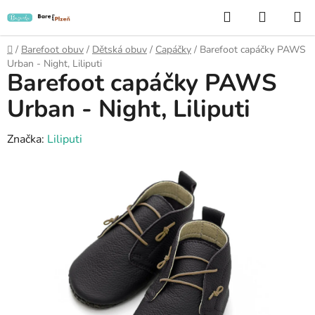
Přejít
Hledat
NÁKUP
na
KOŠÍK
obsah
Domů
/
Barefoot obuv
/
Dětská obuv
/
Capáčky
/
Barefoot capáčky PAWS
Urban - Night, Liliputi
Barefoot capáčky PAWS
Urban - Night, Liliputi
Značka:
Liliputi