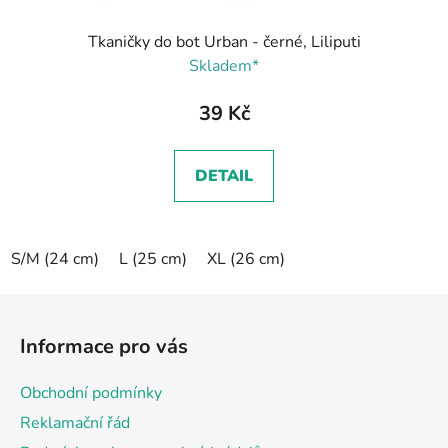
Tkaničky do bot Urban - černé, Liliputi
Skladem*
39 Kč
DETAIL
S/M (24 cm)
L (25 cm)
XL (26 cm)
Z
á
Informace pro vás
p
a
Obchodní podmínky
t
Reklamační řád
í