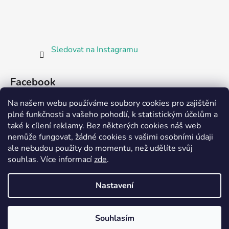
Sledovat na Instagramu
Facebook
Na našem webu používáme soubory cookies pro zajištění
plné funkčnosti a vašeho pohodlí, k statistickým účelům a
také k cílení reklamy. Bez některých cookies náš web
nemůže fungovat, žádné cookies s vašimi osobními údaji
ale nebudou použity do momentu, než udělíte svůj
Partnerská prodejna Barefoot Plzeň
souhlas
.
Více informací
zde
.
Nastavení
Vytvořil Shoptet
Souhlasím
Copyright 2026
Bosorka Plzeň
. Všechna práva