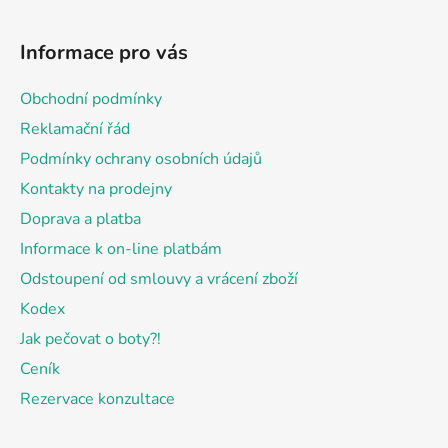
Z
á
Informace pro vás
p
a
Obchodní podmínky
t
Reklamační řád
í
Podmínky ochrany osobních údajů
Kontakty na prodejny
Doprava a platba
Informace k on-line platbám
Odstoupení od smlouvy a vrácení zboží
Kodex
Jak pečovat o boty?!
Ceník
Rezervace konzultace