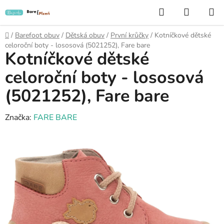
Přejít
Hledat
NÁKUP
na
KOŠÍK
obsah
Domů
/
Barefoot obuv
/
Dětská obuv
/
První krůčky
/
Kotníčkové dětské
celoroční boty - lososová (5021252), Fare bare
Kotníčkové dětské
celoroční boty - lososová
(5021252), Fare bare
Značka:
FARE BARE