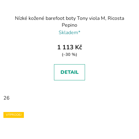
Nízké kožené barefoot boty Tony viola M, Ricosta
Pepino
Skladem*
1 113 Kč
(–30 %)
DETAIL
26
VÝPRODEJ