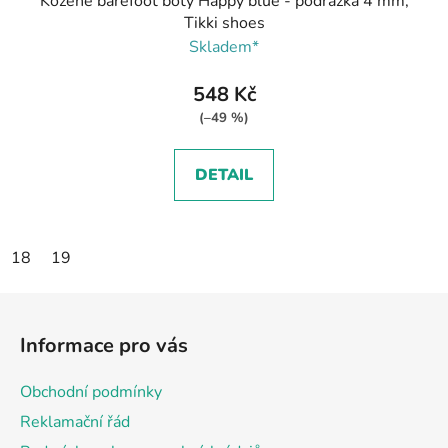
Kožené barefoot boty Happy blue - podrážka 4 mm,
Tikki shoes
Skladem*
548 Kč
(–49 %)
DETAIL
18
19
Z
á
Informace pro vás
p
a
Obchodní podmínky
t
Reklamační řád
í