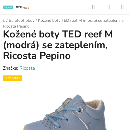
Přejít
Hledat
NÁKUP
na
KOŠÍK
obsah
Domů
/
Barefoot obuv
/
Kožené boty TED reef M (modrá) se zateplením,
Ricosta Pepino
Kožené boty TED reef M
(modrá) se zateplením,
Ricosta Pepino
Značka:
Ricosta
VÝPRODEJ