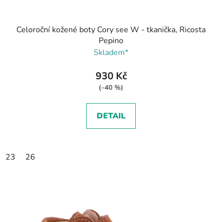
Celoroční kožené boty Cory see W - tkanička, Ricosta
Pepino
Skladem*
930 Kč
(–40 %)
DETAIL
23
26