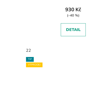
930 Kč
(–40 %)
DETAIL
22
TIP
VÝPRODEJ