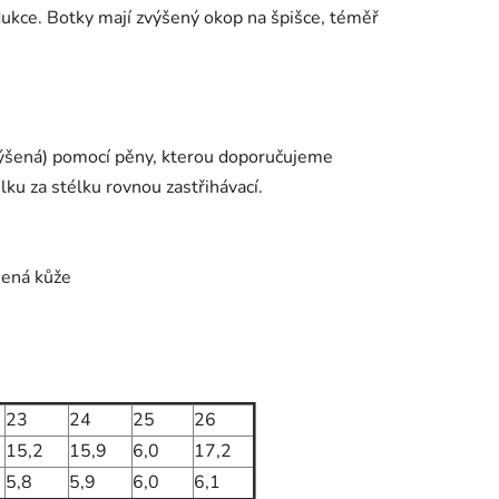
odukce. Botky mají zvýšený okop na špišce, téměř
(zvýšená) pomocí pěny, kterou doporučujeme
ku za stélku rovnou zastřihávací.
šená kůže
23
24
25
26
15,2
15,9
6,0
17,2
5,8
5,9
6,0
6,1