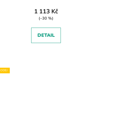
1 113 Kč
(–30 %)
DETAIL
ODEJ