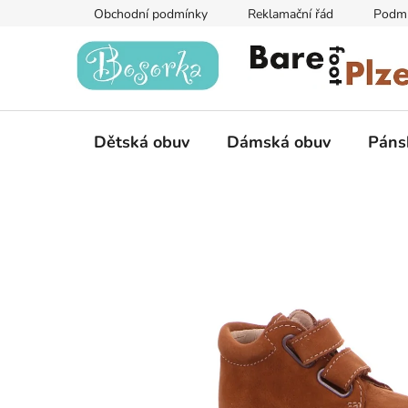
Přejít
Obchodní podmínky
Reklamační řád
Podmí
na
obsah
Dětská obuv
Dámská obuv
Páns