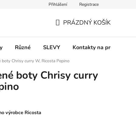
Přihlášení
Registrace
 a platba
Informace k on-line platbám
Odstoupení od smlou
PRÁZDNÝ KOŠÍK
NÁKUPNÍ
KOŠÍK
y
Různé
SLEVY
Kontakty na prodejny
 boty Chrisy curry W, Ricosta Pepino
ené boty Chrisy curry
pino
o výrobce Ricosta