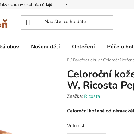
nky ochrany osobních údajů
Kontakty na prodejny
Doprava
ká obuv
Nošení dětí
Oblečení
Péče o bot
Domů
/
Barefoot obuv
/
Celoroční kožené
Celoroční kož
W, Ricosta Pe
Značka:
Ricosta
Celoroční kožené od německéh
Velikost