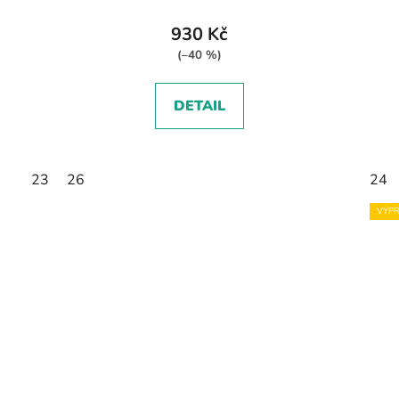
930 Kč
(–40 %)
DETAIL
23
26
24
VÝPR