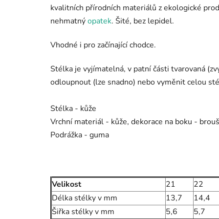
kvalitních přírodních materiálů z ekologické pr
nehmatný
opatek
. Šité, bez lepidel.
Vhodné i pro začínající chodce.
Stélka je vyjímatelná, v patní části tvarovaná 
odloupnout (lze snadno) nebo vyměnit celou stél
Stélka - kůže
Vrchní materiál - kůže, dekorace na boku - brou
Podrážka - guma
Velikost
21
22
Délka stélky v mm
13,7
14,4
Šiřka stélky v mm
5,6
5,7