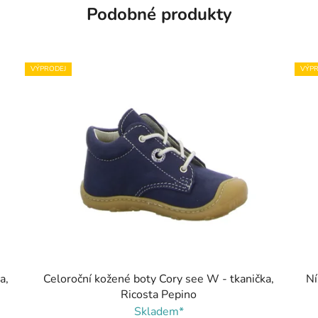
Podobné produkty
VÝPRODEJ
VÝPR
a,
Celoroční kožené boty Cory see W - tkanička,
Ní
Ricosta Pepino
Skladem*