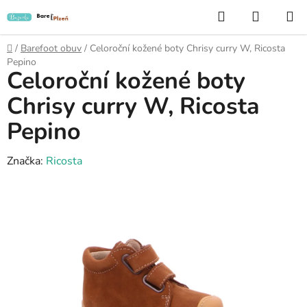
Přejít
Hledat
NÁKUP
na
KOŠÍK
obsah
Domů
/
Barefoot obuv
/
Celoroční kožené boty Chrisy curry W, Ricosta
Pepino
Celoroční kožené boty
Chrisy curry W, Ricosta
Pepino
Značka:
Ricosta