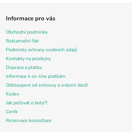
Z
á
Informace pro vás
p
a
Obchodní podmínky
t
Reklamační řád
í
Podmínky ochrany osobních údajů
Kontakty na prodejny
Doprava a platba
Informace k on-line platbám
Odstoupení od smlouvy a vrácení zboží
Kodex
Jak pečovat o boty?!
Ceník
Rezervace konzultace