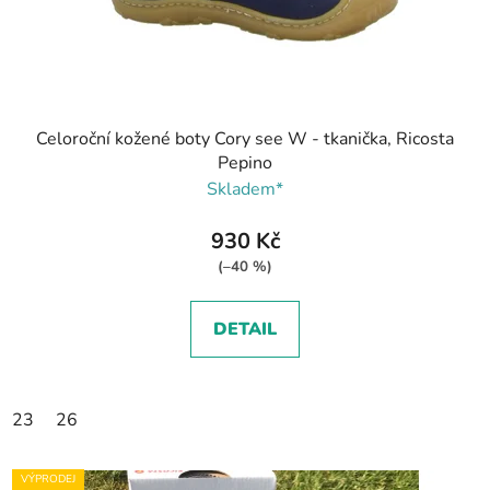
Celoroční kožené boty Cory see W - tkanička, Ricosta
Pepino
Skladem*
930 Kč
(–40 %)
DETAIL
23
26
VÝPRODEJ