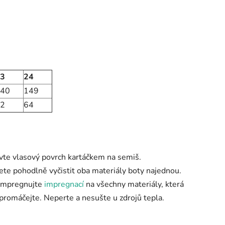
23
24
40
149
2
64
ivte vlasový povrch kartáčkem na semiš.
ete pohodlně vyčistit oba materiály boty najednou.
 Impregnujte
impregnací
na všechny materiály, která
promáčejte. Neperte a nesušte u zdrojů tepla.