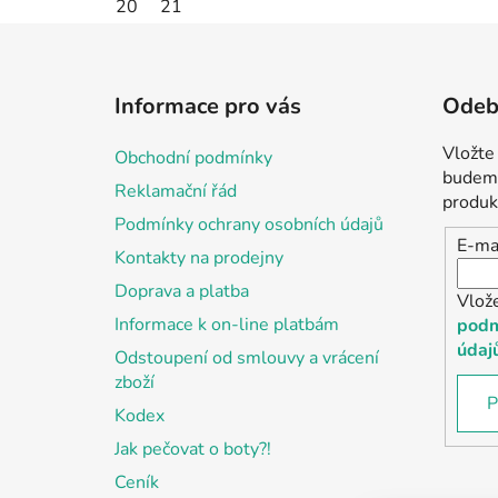
20
21
Z
á
Informace pro vás
Odebí
p
a
Vložte
Obchodní podmínky
t
budeme
Reklamační řád
í
produk
Podmínky ochrany osobních údajů
E-ma
Kontakty na prodejny
Doprava a platba
Vlož
Informace k on-line platbám
podm
údaj
Odstoupení od smlouvy a vrácení
zboží
P
Kodex
Jak pečovat o boty?!
Ceník