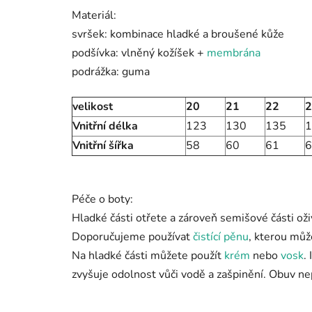
Materiál:
svršek: kombinace hladké a broušené kůže
podšívka: vlněný kožíšek +
membrána
podrážka: guma
velikost
20
21
22
Vnitřní délka
123
130
135
1
Vnitřní šířka
58
60
61
6
Péče o boty:
Hladké části otřete a zároveň semišové části ož
Doporučujeme používat
čistící pěnu
, kterou můž
Na hladké části můžete použít
krém
nebo
vosk
.
zvyšuje odolnost vůči vodě a zašpinění. Obuv ne