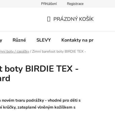
Přihlášení
Registrace
 a platba
Informace k on-line platbám
Odstoupení od smlou
PRÁZDNÝ KOŠÍK
NÁKUPNÍ
KOŠÍK
y
Různé
SLEVY
Kontakty na prodejny
mní boty / capáčky
/
Zimní barefoot boty BIRDIE TEX -
t boty BIRDIE TEX -
ard
 novém tvaru podrážky - vhodné pro děti s
vní krůčky, zateplené vlněným kožíškem s