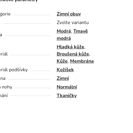
gorie
Zimní obuv
Zvolte variantu
Modrá
,
Tmavě
a
modrá
Hladká kůže
,
riál
Broušená kůže
,
Kůže
,
Membrána
riál podšívky
Kožíšek
óna
Zimní
a nohy
Normální
nání
Tkaničky