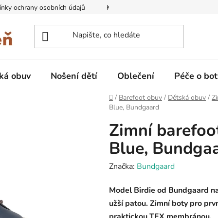
nky ochrany osobních údajů
Kontakty na prodejny
Doprava
ká obuv
Nošení dětí
Oblečení
Péče o bot
Domů
/
Barefoot obuv
/
Dětská obuv
/
Zi
Blue, Bundgaard
Zimní barefoo
Blue, Bundga
Značka:
Bundgaard
Model Birdie od Bundgaard na
užší patou. Zimní boty pro pr
praktickou TEX membránou.