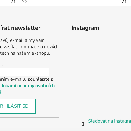
21
22
21
rat newsletter
Instagram
 svůj e-mail a my vám
 zasílat informace o nových
tech na našem e-shopu.
il
ením e-mailu souhlasíte s
ínkami ochrany osobních
ů
ŘIHLÁSIT SE
Sledovat na Instag