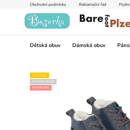
Přejít
Obchodní podmínky
Reklamační řád
Podmí
na
obsah
Dětská obuv
Dámská obuv
Páns
VÝPRODEJ
EXTERNÍ SKLAD
MEMBRÁNA