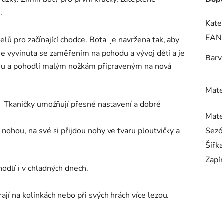
u.
Kate
EAN
lů pro začínající chodce. Bota je navržena tak, aby
 Je vyvinuta se zaměřením na pohodu a vývoj dětí a je
Barv
oru a pohodlí malým nožkám připraveným na nová
Mate
. Tkaničky umožňují přesné nastavení a dobré
Mate
nohou, na své si přijdou nohy ve tvaru ploutvičky a
Sez
Šířk
Zapí
odlí i v chladných dnech.
rají na kolínkách nebo při svých hrách více lezou.