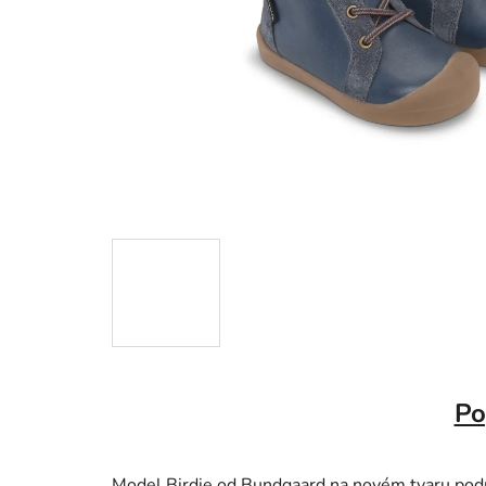
Po
Model Birdie od Bundgaard na novém tvaru podrá