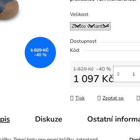
Velikost
Dostupnost
Kód:
1 829 KČ
–40 %
1 829 Kč
–40 %
1 097 Kč
Měrná cena:
Tisk
Zeptat se
pis
Diskuze
Ostatní inform
žky. Zimní boty pro první krůčky, zateplené
Dopl