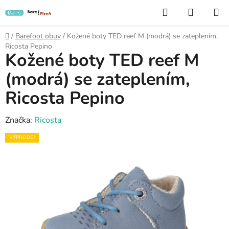
Přejít
Hledat
NÁKUP
na
KOŠÍK
obsah
Domů
/
Barefoot obuv
/
Kožené boty TED reef M (modrá) se zateplením,
Ricosta Pepino
Kožené boty TED reef M
(modrá) se zateplením,
Ricosta Pepino
Značka:
Ricosta
VÝPRODEJ