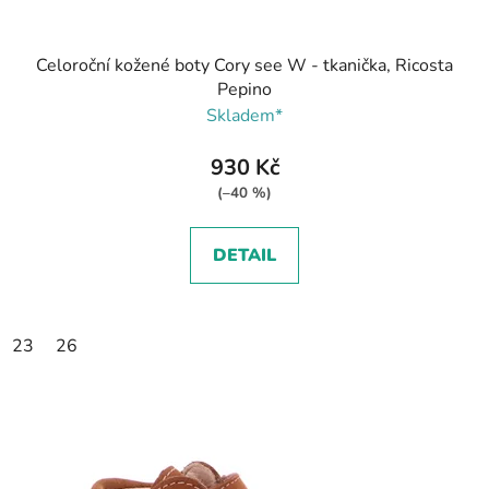
Celoroční kožené boty Cory see W - tkanička, Ricosta
Pepino
Skladem*
930 Kč
(–40 %)
DETAIL
23
26