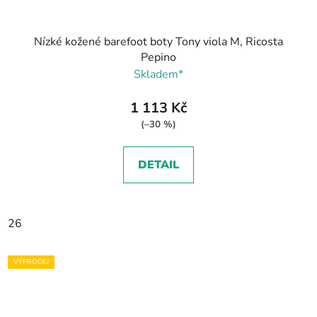
Nízké kožené barefoot boty Tony viola M, Ricosta
Pepino
Skladem*
1 113 Kč
(–30 %)
DETAIL
26
VÝPRODEJ