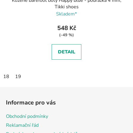
Kožené barefoot boty Happy blue - podrážka 4 mm,
Tikki shoes
Skladem*
548 Kč
(–49 %)
DETAIL
18
19
Z
á
Informace pro vás
p
a
Obchodní podmínky
t
Reklamační řád
í