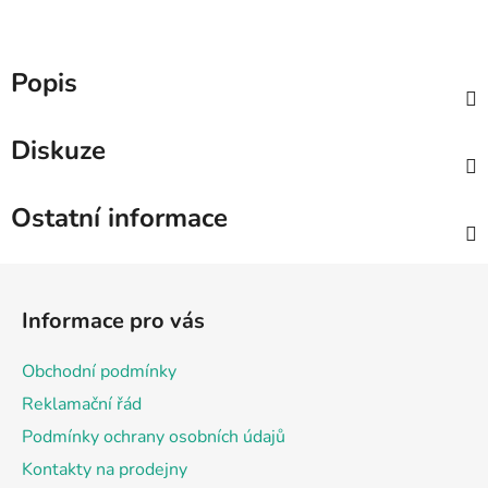
Popis
Diskuze
Ostatní informace
Z
á
Informace pro vás
p
a
Obchodní podmínky
t
Reklamační řád
í
Podmínky ochrany osobních údajů
Kontakty na prodejny