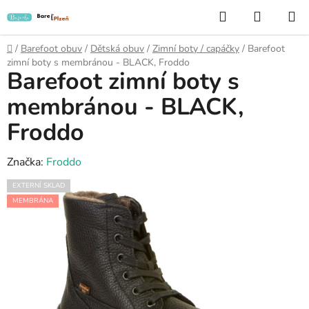
Přejít
Hledat
NÁKUP
na
KOŠÍK
obsah
Domů
/
Barefoot obuv
/
Dětská obuv
/
Zimní boty / capáčky
/
Barefoot
zimní boty s membránou - BLACK, Froddo
Barefoot zimní boty s
membránou - BLACK,
Froddo
Značka:
Froddo
EXTERNÍ SKLAD
MEMBRÁNA