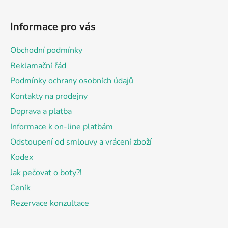
Z
á
Informace pro vás
p
a
Obchodní podmínky
t
Reklamační řád
í
Podmínky ochrany osobních údajů
Kontakty na prodejny
Doprava a platba
Informace k on-line platbám
Odstoupení od smlouvy a vrácení zboží
Kodex
Jak pečovat o boty?!
Ceník
Rezervace konzultace