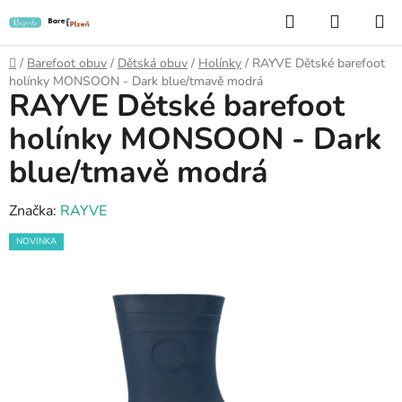
Přejít
Hledat
NÁKUP
na
KOŠÍK
obsah
Domů
/
Barefoot obuv
/
Dětská obuv
/
Holínky
/
RAYVE Dětské barefoot
holínky MONSOON - Dark blue/tmavě modrá
RAYVE Dětské barefoot
holínky MONSOON - Dark
blue/tmavě modrá
Značka:
RAYVE
NOVINKA