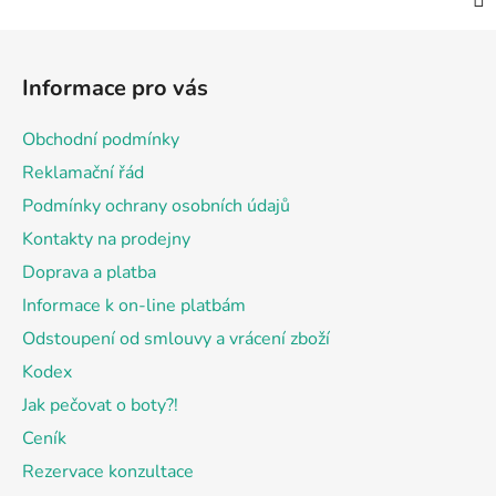
Z
á
Informace pro vás
p
a
Obchodní podmínky
t
Reklamační řád
í
Podmínky ochrany osobních údajů
Kontakty na prodejny
Doprava a platba
Informace k on-line platbám
Odstoupení od smlouvy a vrácení zboží
Kodex
Jak pečovat o boty?!
Ceník
Rezervace konzultace