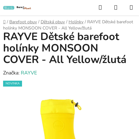
Přejít
Hledat
NÁKUP
na
KOŠÍK
obsah
Domů
/
Barefoot obuv
/
Dětská obuv
/
Holínky
/
RAYVE Dětské barefoot
holínky MONSOON COVER - All Yellow/žlutá
RAYVE Dětské barefoot
holínky MONSOON
COVER - All Yellow/žlutá
Značka:
RAYVE
NOVINKA