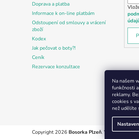
Doprava a platba
Vlož
Informace k on-line platbám
podm
údaj
Odstoupení od smlouvy a vrácení
zboží
P
Kodex
Jak pečovat o boty?!
Ceník
Rezervace konzultace
Na našem we
funkčnosti a
reklamy. Be
cookies s v
než udělíte 
Nastaven
Copyright 2026
Bosorka Plzeň
. Všechna práva 