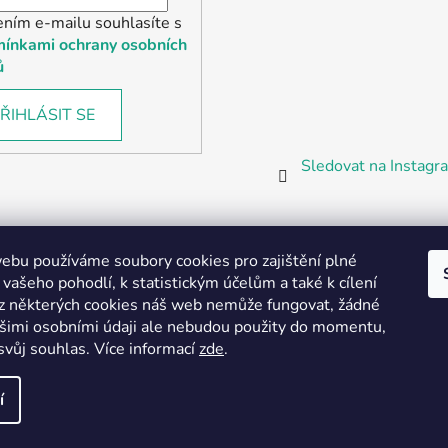
ením e-mailu souhlasíte s
ínkami ochrany osobních
ů
ŘIHLÁSIT SE
Sledovat na Instag
bu používáme soubory cookies pro zajištění plné
 vašeho pohodlí, k statistickým účelům a také k cílení
z některých cookies náš web nemůže fungovat, žádné
Partnerská prodejna Barefoot Plzeň
ašimi osobními údaji ale nebudou použity do momentu,
svůj souhlas
.
Více informací
zde
.
í
vyhrazena.