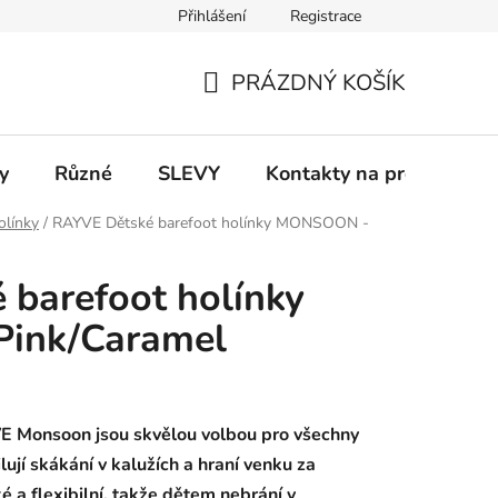
Přihlášení
Registrace
 a platba
Informace k on-line platbám
Odstoupení od smlou
PRÁZDNÝ KOŠÍK
NÁKUPNÍ
KOŠÍK
y
Různé
SLEVY
Kontakty na prodejny
olínky
/
RAYVE Dětské barefoot holínky MONSOON -
barefoot holínky
ink/Caramel
E Monsoon jsou skvělou volbou pro všechny
ilují skákání v kalužích a hraní venku za
é a flexibilní, takže dětem nebrání v