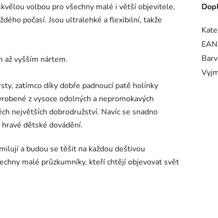
vělou volbou pro všechny malé i větší objevitele,
Dopl
aždého počasí. Jsou ultralehké a flexibilní, takže
Kate
EAN
Barv
m až vyšším nártem.
Vyjm
sty, zatímco díky dobře padnoucí patě holínky
 vyrobené z vysoce odolných a nepromokavých
ěch největších dobrodružství. Navíc se snadno
i hravé dětské dovádění.
ilují a budou se těšit na každou deštivou
echny malé průzkumníky, kteří chtějí objevovat svět