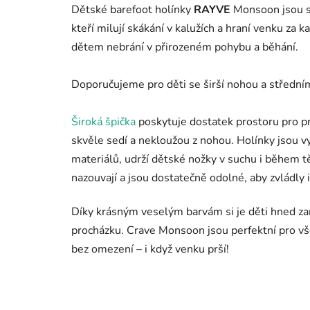
Dětské barefoot holínky
RAYVE
Monsoon jsou sk
kteří milují skákání v kalužích a hraní venku za k
dětem nebrání v přirozeném pohybu a běhání.
Doporučujeme pro děti se širší nohou a střední
Široká špička
poskytuje dostatek prostoru pro pr
skvěle sedí a nekloužou z nohou. Holínky jsou
materiálů, udrží dětské nožky v suchu i během t
nazouvají a jsou dostatečně odolné, aby zvládly 
Díky krásným veselým barvám si je děti hned zam
procházku. Crave Monsoon jsou perfektní pro vš
bez omezení – i když venku prší!