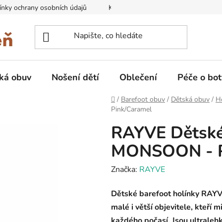
nky ochrany osobních údajů
Kontakty na prodejny
Doprava
ká obuv
Nošení dětí
Oblečení
Péče o bot
Domů
/
Barefoot obuv
/
Dětská obuv
/
H
Pink/Caramel
RAYVE Dětské 
MONSOON - P
Značka:
RAYVE
Dětské barefoot holínky RAYV
malé i větší objevitele, kteří m
každého počasí. Jsou ultralehk