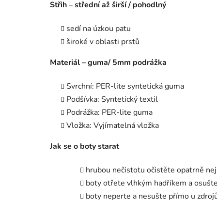
Střih – střední až širší / pohodlný
sedí na úzkou patu
široké v oblasti prstů
M
ateriál – guma/ 5mm podrážka
Svrchní: PER-lite syntetická guma
Podšívka: Syntetický textil
Podrážka: PER-lite guma
Vložka: Vyjímatelná vložka
J
ak se o boty starat
hrubou nečistotu očistěte opatrně n
boty otřete vlhkým hadříkem a osušt
boty neperte a nesušte přímo u zdroj