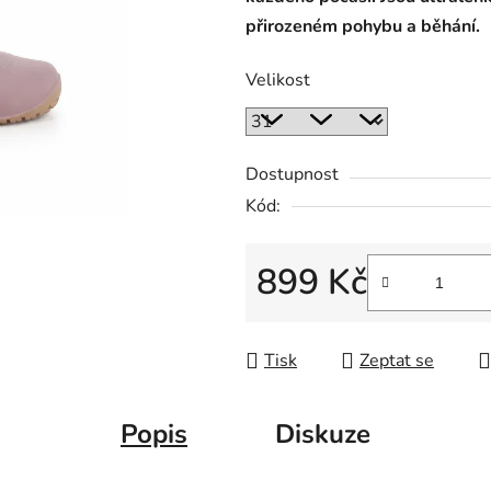
přirozeném pohybu a běhání.
Velikost
Dostupnost
Kód:
899 Kč
Měrná cena:
Tisk
Zeptat se
Popis
Diskuze