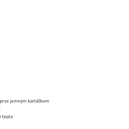
ejprve jemným kartáčkem
e
ů tepla