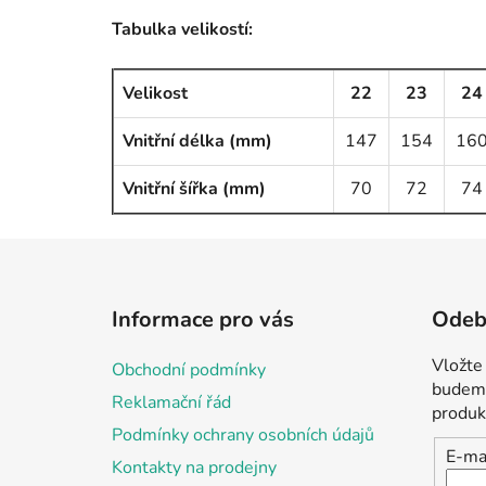
Tabulka velikostí:
Velikost
22
23
24
Vnitřní délka (mm)
147
154
16
Vnitřní šířka (mm)
70
72
74
Z
á
Informace pro vás
Odebí
p
a
Vložte
Obchodní podmínky
t
budeme
Reklamační řád
í
produk
Podmínky ochrany osobních údajů
E-ma
Kontakty na prodejny