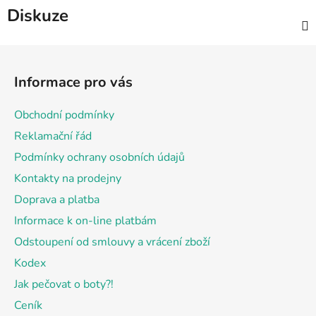
Diskuze
Z
á
Informace pro vás
p
a
Obchodní podmínky
t
Reklamační řád
í
Podmínky ochrany osobních údajů
Kontakty na prodejny
Doprava a platba
Informace k on-line platbám
Odstoupení od smlouvy a vrácení zboží
Kodex
Jak pečovat o boty?!
Ceník