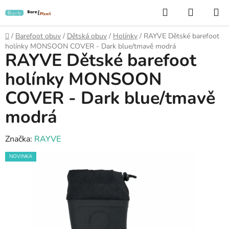
Přejít
Hledat
NÁKUP
na
KOŠÍK
obsah
Domů
/
Barefoot obuv
/
Dětská obuv
/
Holínky
/
RAYVE Dětské barefoot
holínky MONSOON COVER - Dark blue/tmavě modrá
RAYVE Dětské barefoot
holínky MONSOON
COVER - Dark blue/tmavě
modrá
Značka:
RAYVE
NOVINKA