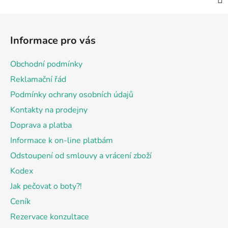
Z
á
Informace pro vás
p
a
Obchodní podmínky
t
Reklamační řád
í
Podmínky ochrany osobních údajů
Kontakty na prodejny
Doprava a platba
Informace k on-line platbám
Odstoupení od smlouvy a vrácení zboží
Kodex
Jak pečovat o boty?!
Ceník
Rezervace konzultace