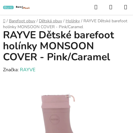
Přejít
Hledat
NÁKUP
na
KOŠÍK
obsah
Domů
/
Barefoot obuv
/
Dětská obuv
/
Holínky
/
RAYVE Dětské barefoot
holínky MONSOON COVER - Pink/Caramel
RAYVE Dětské barefoot
holínky MONSOON
COVER - Pink/Caramel
Značka:
RAYVE