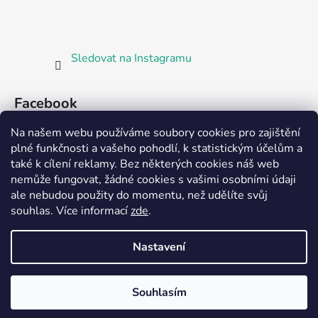
Sledovat na Instagramu
Facebook
Na našem webu používáme soubory cookies pro zajištění
plné funkčnosti a vašeho pohodlí, k statistickým účelům a
také k cílení reklamy. Bez některých cookies náš web
nemůže fungovat, žádné cookies s vašimi osobními údaji
ale nebudou použity do momentu, než udělíte svůj
Partnerská prodejna Barefoot Plzeň
souhlas
.
Více informací
zde
.
Nastavení
Vytvořil Shoptet
Souhlasím
Copyright 2026
Bosorka Plzeň
. Všechna práva
vyhrazena.