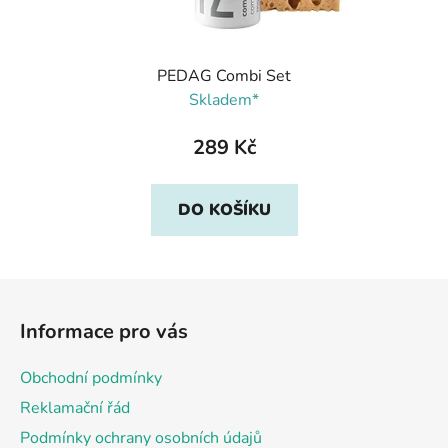
PEDAG Combi Set
Skladem*
289 Kč
DO KOŠÍKU
Z
á
Informace pro vás
p
a
Obchodní podmínky
t
Reklamační řád
í
Podmínky ochrany osobních údajů