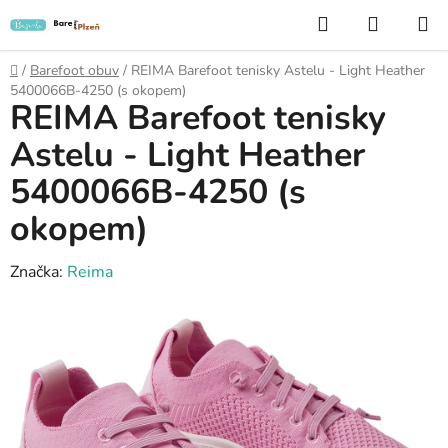
Přejít
Hledat
NÁKUP
na
KOŠÍK
obsah
Domů
/
Barefoot obuv
/
REIMA Barefoot tenisky Astelu - Light Heather
5400066B-4250 (s okopem)
REIMA Barefoot tenisky
Astelu - Light Heather
5400066B-4250 (s
okopem)
Značka:
Reima