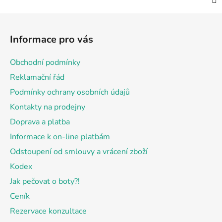
Z
á
Informace pro vás
p
a
Obchodní podmínky
t
Reklamační řád
í
Podmínky ochrany osobních údajů
Kontakty na prodejny
Doprava a platba
Informace k on-line platbám
Odstoupení od smlouvy a vrácení zboží
Kodex
Jak pečovat o boty?!
Ceník
Rezervace konzultace