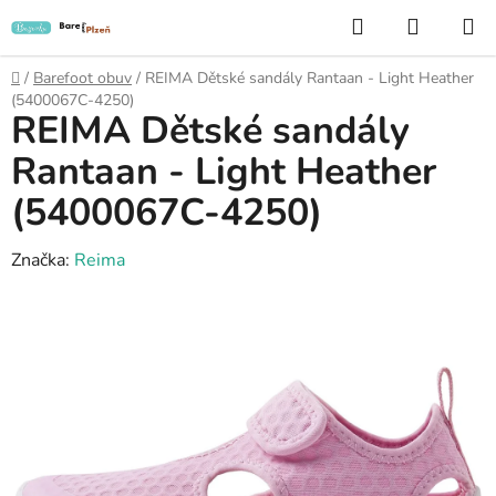
Přejít
Hledat
NÁKUP
na
KOŠÍK
obsah
Domů
/
Barefoot obuv
/
REIMA Dětské sandály Rantaan - Light Heather
(5400067C-4250)
REIMA Dětské sandály
Rantaan - Light Heather
(5400067C-4250)
Značka:
Reima