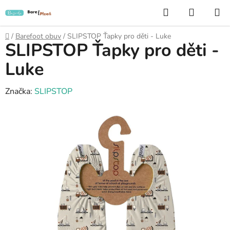
Přejít
Hledat
NÁKUP
na
KOŠÍK
obsah
Domů
/
Barefoot obuv
/
SLIPSTOP Ťapky pro děti - Luke
SLIPSTOP Ťapky pro děti -
Luke
Značka:
SLIPSTOP