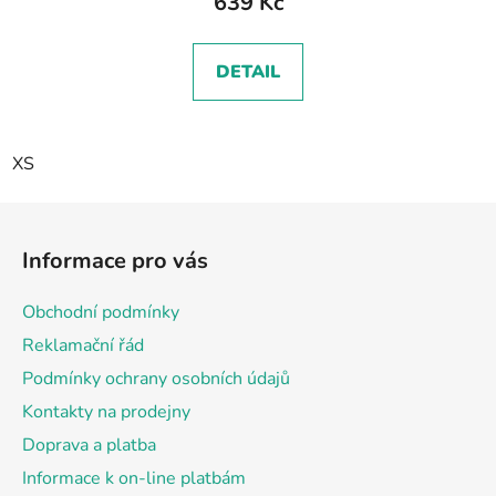
639 Kč
DETAIL
XS
Z
á
Informace pro vás
p
a
Obchodní podmínky
t
Reklamační řád
í
Podmínky ochrany osobních údajů
Kontakty na prodejny
Doprava a platba
Informace k on-line platbám