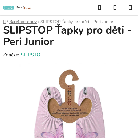
Přejít
Hledat
NÁKUP
na
KOŠÍK
obsah
Domů
/
Barefoot obuv
/
SLIPSTOP Ťapky pro děti - Peri Junior
SLIPSTOP Ťapky pro děti -
Peri Junior
Značka:
SLIPSTOP