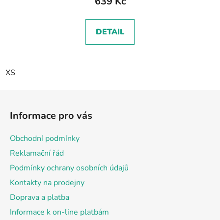
639 Kč
DETAIL
XS
Z
á
Informace pro vás
p
a
Obchodní podmínky
t
Reklamační řád
í
Podmínky ochrany osobních údajů
Kontakty na prodejny
Doprava a platba
Informace k on-line platbám