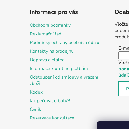
Z
á
Informace pro vás
Odebí
p
a
Vložte
Obchodní podmínky
t
budeme
Reklamační řád
í
produk
Podmínky ochrany osobních údajů
E-ma
Kontakty na prodejny
Doprava a platba
Vlož
Informace k on-line platbám
podm
údaj
Odstoupení od smlouvy a vrácení
zboží
P
Kodex
Jak pečovat o boty?!
Ceník
Rezervace konzultace