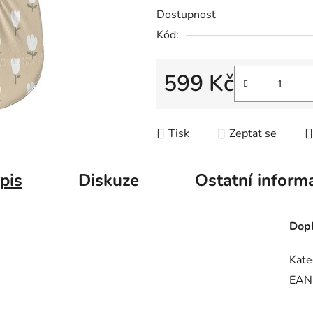
Dostupnost
Kód:
599 Kč
Měrná cena:
Tisk
Zeptat se
pis
Diskuze
Ostatní inform
Dopl
Kate
EAN