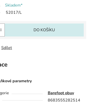
Skladem*
52017/L
DO KOŠÍKU
Sdílet
ace
ňkové parametry
gorie
Barefoot obuv
8683555282514