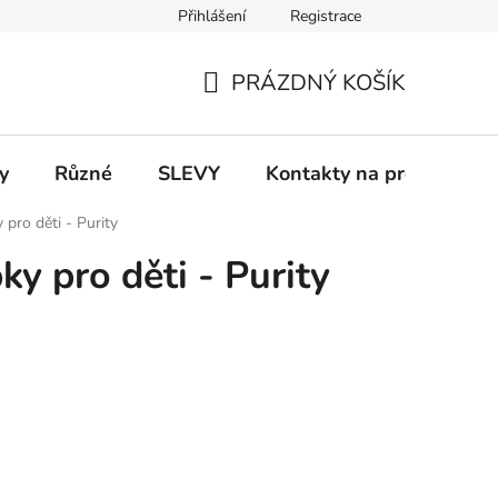
Přihlášení
Registrace
 a platba
Informace k on-line platbám
Odstoupení od smlou
PRÁZDNÝ KOŠÍK
NÁKUPNÍ
KOŠÍK
y
Různé
SLEVY
Kontakty na prodejny
pro děti - Purity
y pro děti - Purity