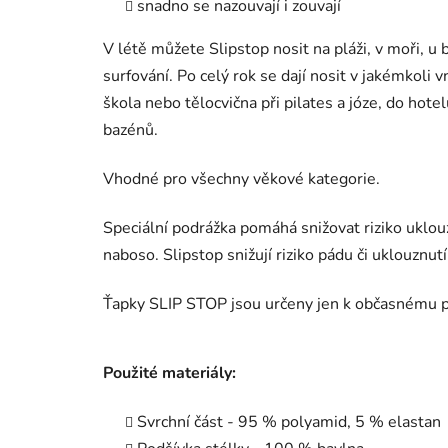
snadno se nazouvají i zouvají
V létě můžete Slipstop nosit na pláži, v moři, u b
surfování. Po celý rok se dají nosit v jakémkoli
škola nebo tělocvična při pilates a józe, do hot
bazénů.
Vhodné pro všechny věkové kategorie.
Speciální podrážka pomáhá snižovat riziko uklou
naboso. Slipstop snižují riziko pádu či uklouznutí
Ťapky SLIP STOP jsou určeny jen k občasnému p
Použité materiály:
Svrchní část - 95 % polyamid, 5 % elastan