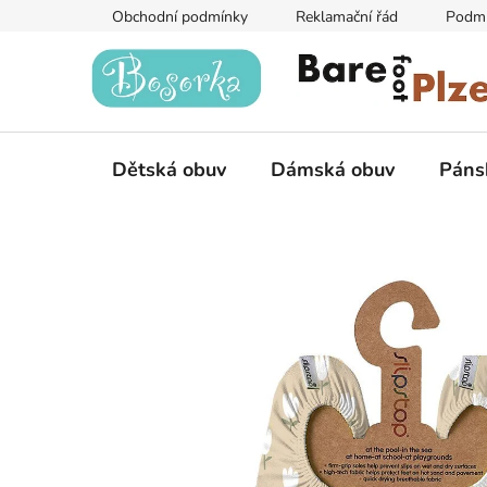
Přejít
Obchodní podmínky
Reklamační řád
Podmí
na
obsah
Dětská obuv
Dámská obuv
Páns