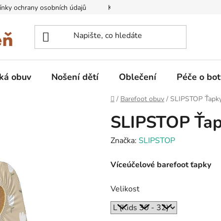
nky ochrany osobních údajů
Kontakty na prodejny
Doprava
ká obuv
Nošení dětí
Oblečení
Péče o bot
Domů
/
Barefoot obuv
/
SLIPSTOP Ťapky 
SLIPSTOP Ťapk
Značka:
SLIPSTOP
Víceúčelové barefoot ťapky
Velikost