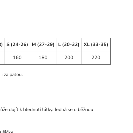
3)
S (24-26)
M (27-29)
L (30-32)
XL (33-35)
160
180
200
220
i za patou.
že dojít k blednutí látky. Jedná se o běžnou
ušičky.