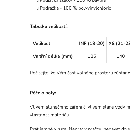
Podšívka stélky - 100 % bavlna
Podrážka - 100 % polyvinylchlorid
Tabulka velikostí:
Velikost
INF (18-20)
XS (21-2
Vnitřní délka (mm)
125
140
Počítejte, že Vám část volného prostoru zůstane 
Péče o boty:
Vlivem slunečního záření či vlivem slané vody mů
vlastnost materiálu.
Prát jemně v ruce. Neprat v pračce, nedávat do s