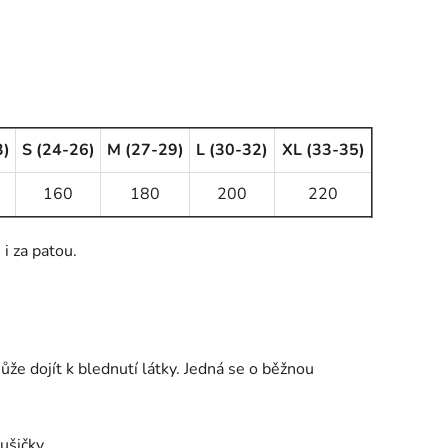
3)
S (24-26)
M (27-29)
L (30-32)
XL (33-35)
160
180
200
220
i za patou.
že dojít k blednutí látky. Jedná se o běžnou
ušičky.