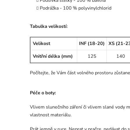
Podšívka stélky - 100 % bavlna
Podrážka - 100 % polyvinylchlorid
Tabulka velikostí:
Velikost
INF (18-20)
XS (21-2
Vnitřní délka (mm)
125
140
Počítejte, že Vám část volného prostoru zůstane 
Péče o boty:
Vlivem slunečního záření či vlivem slané vody mů
vlastnost materiálu.
Prát jemně v ruce. Neprat v pračce, nedávat do s