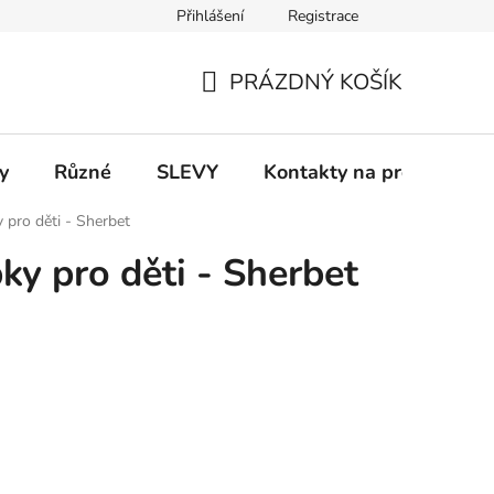
Přihlášení
Registrace
 a platba
Informace k on-line platbám
Odstoupení od smlou
PRÁZDNÝ KOŠÍK
NÁKUPNÍ
KOŠÍK
y
Různé
SLEVY
Kontakty na prodejny
pro děti - Sherbet
y pro děti - Sherbet