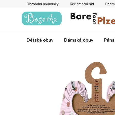
Přejít
Obchodní podmínky
Reklamační řád
Podmí
na
obsah
Dětská obuv
Dámská obuv
Páns