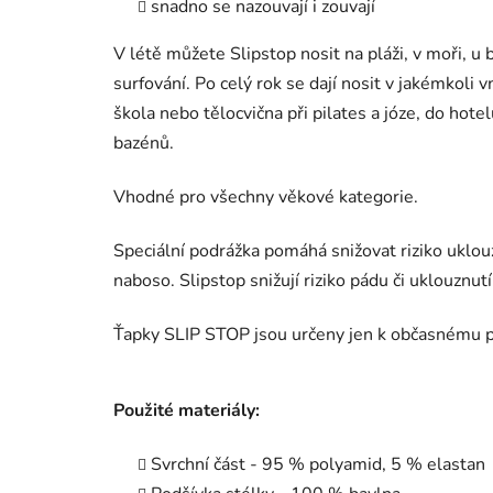
snadno se nazouvají i zouvají
V létě můžete Slipstop nosit na pláži, v moři, u b
surfování. Po celý rok se dají nosit v jakémkoli
škola nebo tělocvična při pilates a józe, do hot
bazénů.
Vhodné pro všechny věkové kategorie.
Speciální podrážka pomáhá snižovat riziko uklou
naboso. Slipstop snižují riziko pádu či uklouznutí
Ťapky SLIP STOP jsou určeny jen k občasnému p
Použité materiály:
Svrchní část - 95 % polyamid, 5 % elastan