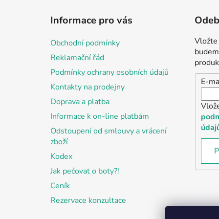
Z
á
Informace pro vás
Odebí
p
a
Vložte
Obchodní podmínky
t
budeme
Reklamační řád
í
produk
Podmínky ochrany osobních údajů
E-ma
Kontakty na prodejny
Doprava a platba
Vlož
Informace k on-line platbám
podm
údaj
Odstoupení od smlouvy a vrácení
zboží
P
Kodex
Jak pečovat o boty?!
Ceník
Rezervace konzultace