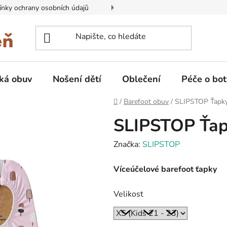
nky ochrany osobních údajů
Kontakty na prodejny
Doprava
ká obuv
Nošení dětí
Oblečení
Péče o bot
Domů
/
Barefoot obuv
/
SLIPSTOP Ťapky 
SLIPSTOP Ťapk
Značka:
SLIPSTOP
Víceúčelové barefoot ťapky
Velikost