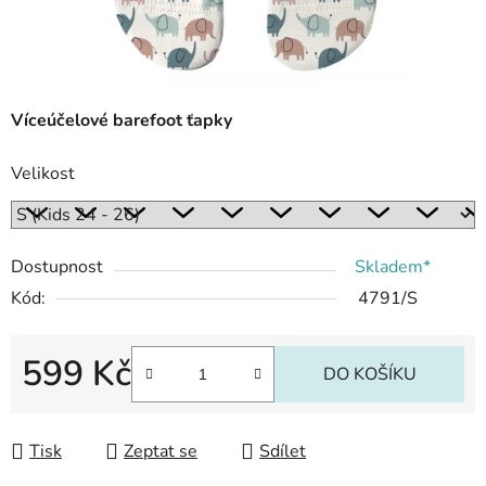
Víceúčelové barefoot ťapky
Velikost
Dostupnost
Skladem*
Kód:
4791/S
599 Kč
DO KOŠÍKU
Měrná cena:
Tisk
Zeptat se
Sdílet