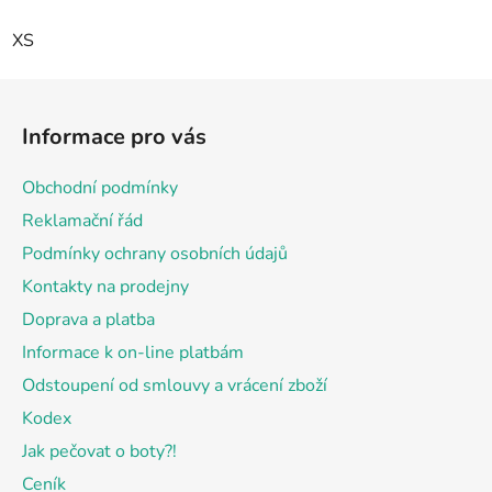
XS
Z
á
Informace pro vás
p
a
Obchodní podmínky
t
Reklamační řád
í
Podmínky ochrany osobních údajů
Kontakty na prodejny
Doprava a platba
Informace k on-line platbám
Odstoupení od smlouvy a vrácení zboží
Kodex
Jak pečovat o boty?!
Ceník