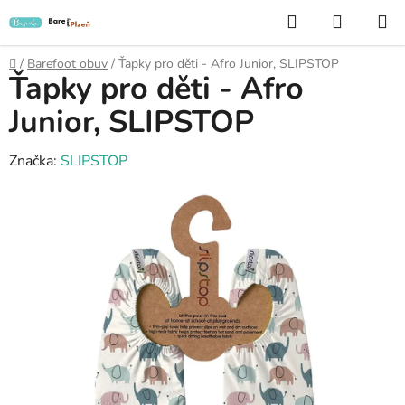
Přejít
Hledat
NÁKUP
na
KOŠÍK
obsah
Domů
/
Barefoot obuv
/
Ťapky pro děti - Afro Junior, SLIPSTOP
Ťapky pro děti - Afro
Junior, SLIPSTOP
Značka:
SLIPSTOP