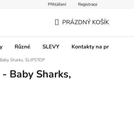
Přihlášení
Registrace
 a platba
Informace k on-line platbám
Odstoupení od smlou
PRÁZDNÝ KOŠÍK
NÁKUPNÍ
KOŠÍK
y
Různé
SLEVY
Kontakty na prodejny
- Baby Sharks, SLIPSTOP
 - Baby Sharks,