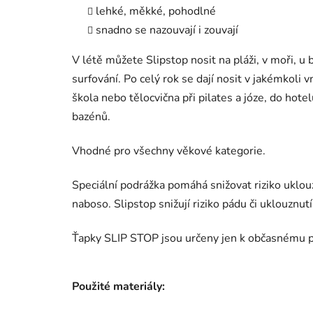
lehké, měkké, pohodlné
snadno se nazouvají i zouvají
V létě můžete Slipstop nosit na pláži, v moři, u b
surfování. Po celý rok se dají nosit v jakémkoli
škola nebo tělocvična při pilates a józe, do hot
bazénů.
Vhodné pro všechny věkové kategorie.
Speciální podrážka pomáhá snižovat riziko uklou
naboso. Slipstop snižují riziko pádu či uklouznutí
Ťapky SLIP STOP jsou určeny jen k občasnému p
Použité materiály: