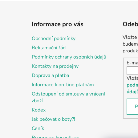
Z
á
Informace pro vás
Odebí
p
a
Vložte
Obchodní podmínky
t
budeme
Reklamační řád
í
produk
Podmínky ochrany osobních údajů
E-ma
Kontakty na prodejny
Doprava a platba
Vlož
Informace k on-line platbám
podm
údaj
Odstoupení od smlouvy a vrácení
zboží
P
Kodex
Jak pečovat o boty?!
Ceník
Rezervace konzultace