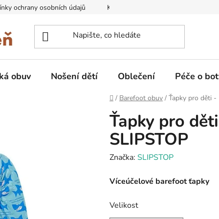
nky ochrany osobních údajů
Kontakty na prodejny
Doprava
ká obuv
Nošení dětí
Oblečení
Péče o bot
Domů
/
Barefoot obuv
/
Ťapky pro děti 
Ťapky pro děti
SLIPSTOP
Značka:
SLIPSTOP
Víceúčelové barefoot ťapky
Velikost