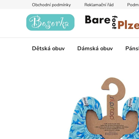
Přejít
Obchodní podmínky
Reklamační řád
Podmí
na
obsah
Dětská obuv
Dámská obuv
Páns