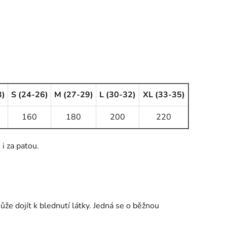
3)
S (24-26)
M (27-29)
L (30-32)
XL (33-35)
160
180
200
220
i za patou.
že dojít k blednutí látky. Jedná se o běžnou