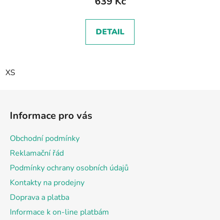
639 Kč
DETAIL
XS
Z
á
Informace pro vás
p
a
Obchodní podmínky
t
Reklamační řád
í
Podmínky ochrany osobních údajů
Kontakty na prodejny
Doprava a platba
Informace k on-line platbám