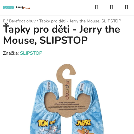
Přejít
Hledat
NÁKUP
na
KOŠÍK
obsah
Domů
/
Barefoot obuv
/
Ťapky pro děti - Jerry the Mouse, SLIPSTOP
Ťapky pro děti - Jerry the
Mouse, SLIPSTOP
Značka:
SLIPSTOP